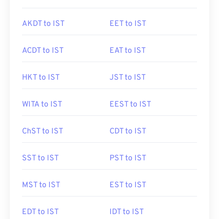
AKDT to IST
EET to IST
ACDT to IST
EAT to IST
HKT to IST
JST to IST
WITA to IST
EEST to IST
ChST to IST
CDT to IST
SST to IST
PST to IST
MST to IST
EST to IST
EDT to IST
IDT to IST