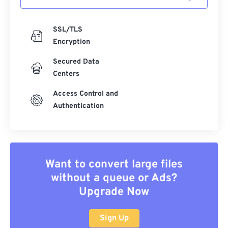
SSL/TLS
Encryption
Secured Data
Centers
Access Control and
Authentication
Want to convert large files
without a queue or Ads?
Upgrade Now
Sign Up