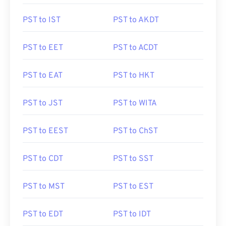
PST to IST
PST to AKDT
PST to EET
PST to ACDT
PST to EAT
PST to HKT
PST to JST
PST to WITA
PST to EEST
PST to ChST
PST to CDT
PST to SST
PST to MST
PST to EST
PST to EDT
PST to IDT