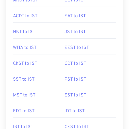
AKDT to IST
EET to IST
ACDT to IST
EAT to IST
HKT to IST
JST to IST
WITA to IST
EEST to IST
ChST to IST
CDT to IST
SST to IST
PST to IST
MST to IST
EST to IST
EDT to IST
IDT to IST
IST to IST
CEST to IST