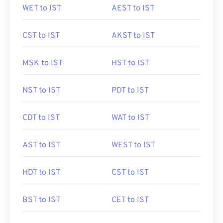
WET to IST
AEST to IST
CST to IST
AKST to IST
MSK to IST
HST to IST
NST to IST
PDT to IST
CDT to IST
WAT to IST
AST to IST
WEST to IST
HDT to IST
CST to IST
BST to IST
CET to IST