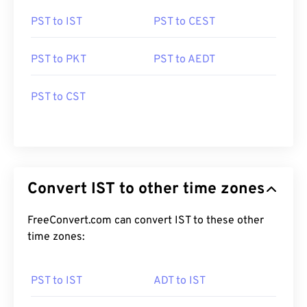
PST to IST
PST to CEST
PST to PKT
PST to AEDT
PST to CST
Convert IST to other time zones
FreeConvert.com can convert IST to these other
time zones:
PST to IST
ADT to IST