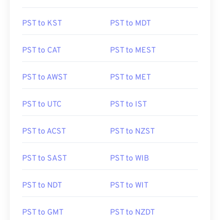
PST to KST
PST to MDT
PST to CAT
PST to MEST
PST to AWST
PST to MET
PST to UTC
PST to IST
PST to ACST
PST to NZST
PST to SAST
PST to WIB
PST to NDT
PST to WIT
PST to GMT
PST to NZDT