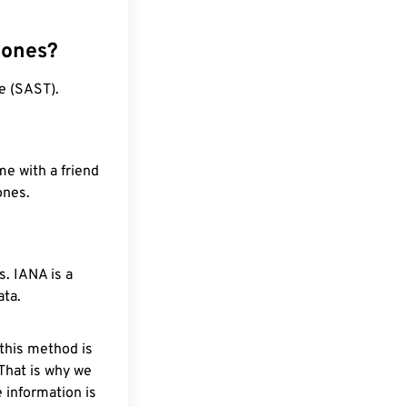
zones?
e (SAST).
me with a friend
ones.
. IANA is a
ata.
 this method is
 That is why we
 information is