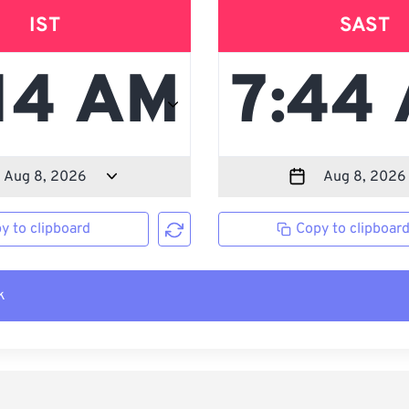
IST
SAST
y to clipboard
Copy to clipboar
k