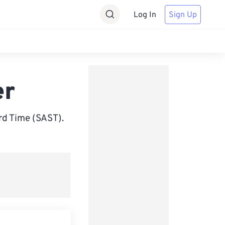
Log In
Sign Up
er
rd Time (SAST).