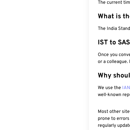
The current tim
What is t
The India Stand
IST to SA
Once you conver
or a colleague.
Why shoul
We use the
IA
well-known rep
Most other site
prone to errors
regularly updat