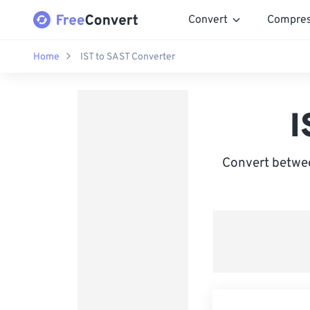
Convert
Compre
Home
IST to SAST Converter
I
Convert betwee