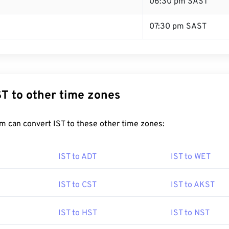
06:30 pm SAST
07:30 pm SAST
ST to other time zones
m can convert IST to these other time zones:
IST to ADT
IST to WET
IST to CST
IST to AKST
IST to HST
IST to NST