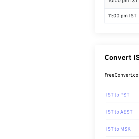
10:00 pm IST
11:00 pm IST
Convert I
FreeConvert.co
IST to PST
IST to AEST
IST to MSK