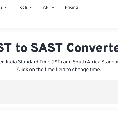
ss
Tools
API
Pricing
ST to SAST Convert
n India Standard Time (IST) and South Africa Standa
Click on the time field to change time.