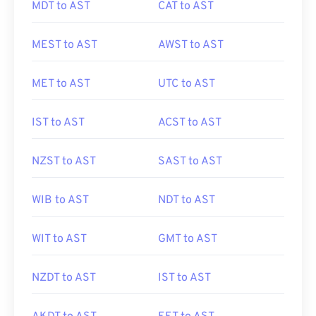
MDT to AST
CAT to AST
MEST to AST
AWST to AST
MET to AST
UTC to AST
IST to AST
ACST to AST
NZST to AST
SAST to AST
WIB to AST
NDT to AST
WIT to AST
GMT to AST
NZDT to AST
IST to AST