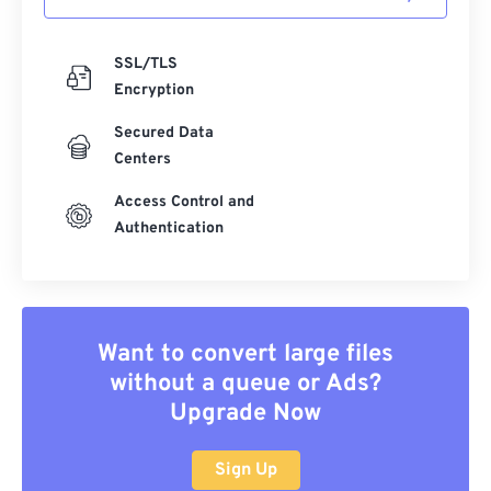
SSL/TLS
Encryption
Secured Data
Centers
Access Control and
Authentication
Want to convert large files
without a queue or Ads?
Upgrade Now
Sign Up