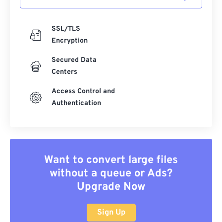
SSL/TLS
Encryption
Secured Data
Centers
Access Control and
Authentication
Want to convert large files
without a queue or Ads?
Upgrade Now
Sign Up