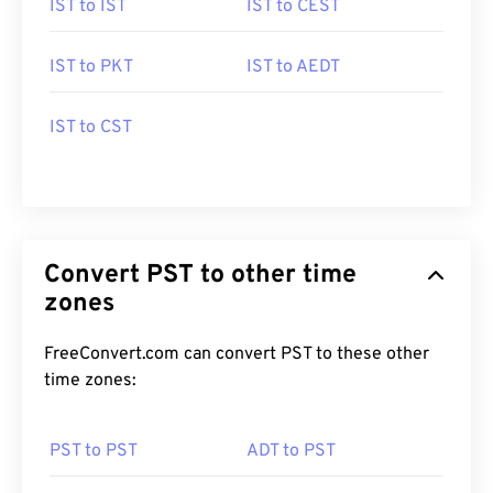
IST to IST
IST to CEST
IST to PKT
IST to AEDT
IST to CST
Convert PST to other time
zones
FreeConvert.com can convert PST to these other
time zones:
PST to PST
ADT to PST