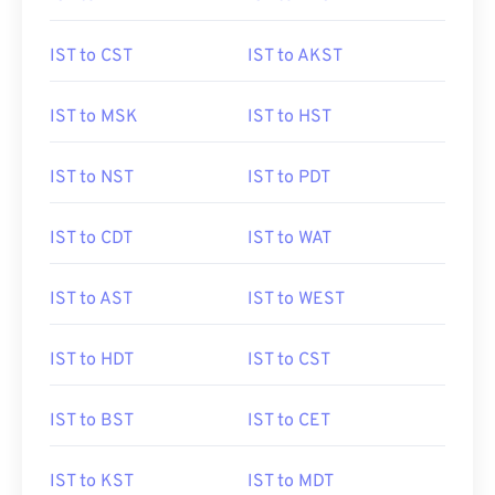
IST to CST
IST to AKST
IST to MSK
IST to HST
IST to NST
IST to PDT
IST to CDT
IST to WAT
IST to AST
IST to WEST
IST to HDT
IST to CST
IST to BST
IST to CET
IST to KST
IST to MDT