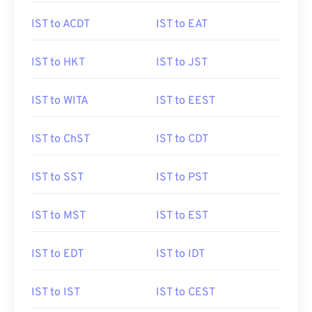
IST to ACDT
IST to EAT
IST to HKT
IST to JST
IST to WITA
IST to EEST
IST to ChST
IST to CDT
IST to SST
IST to PST
IST to MST
IST to EST
IST to EDT
IST to IDT
IST to IST
IST to CEST