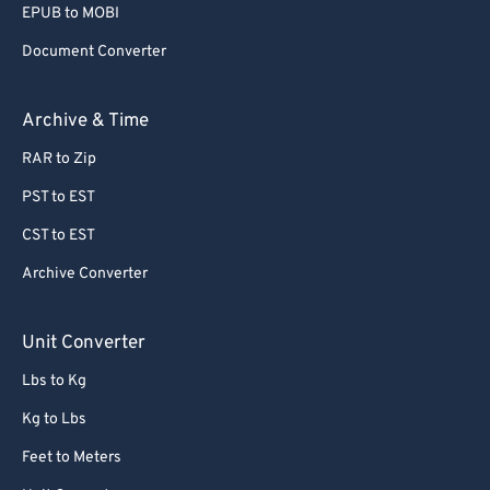
EPUB to MOBI
Document Converter
Archive & Time
RAR to Zip
PST to EST
CST to EST
Archive Converter
Unit Converter
Lbs to Kg
Kg to Lbs
Feet to Meters