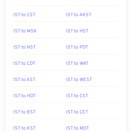
IST to CST
IST to AKST
IST to MSK
IST to HST
IST to NST
IST to PDT
IST to CDT
IST to WAT
IST to AST
IST to WEST
IST to HDT
IST to CST
IST to BST
IST to CET
IST to KST
IST to MDT