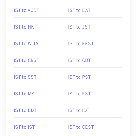
IST to ACDT
IST to EAT
IST to HKT
IST to JST
IST to WITA
IST to EEST
IST to ChST
IST to CDT
IST to SST
IST to PST
IST to MST
IST to EST
IST to EDT
IST to IDT
IST to IST
IST to CEST