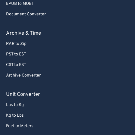
EPUB to MOBI
Document Converter
Archive & Time
RAR to Zip
PST to EST
CST to EST
Archive Converter
Unit Converter
Lbs to Kg
Kg to Lbs
Feet to Meters