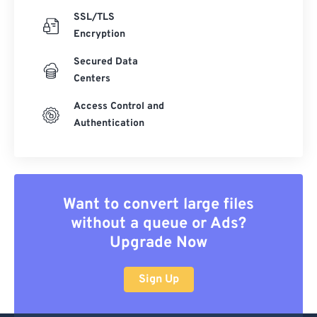
SSL/TLS
Encryption
Secured Data
Centers
Access Control and
Authentication
Want to convert large files
without a queue or Ads?
Upgrade Now
Sign Up