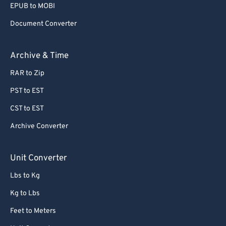
EPUB to MOBI
Document Converter
Archive & Time
RAR to Zip
PST to EST
CST to EST
Archive Converter
Unit Converter
Lbs to Kg
Kg to Lbs
Feet to Meters