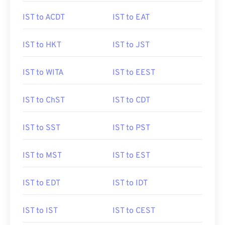
IST to ACDT
IST to EAT
IST to HKT
IST to JST
IST to WITA
IST to EEST
IST to ChST
IST to CDT
IST to SST
IST to PST
IST to MST
IST to EST
IST to EDT
IST to IDT
IST to IST
IST to CEST