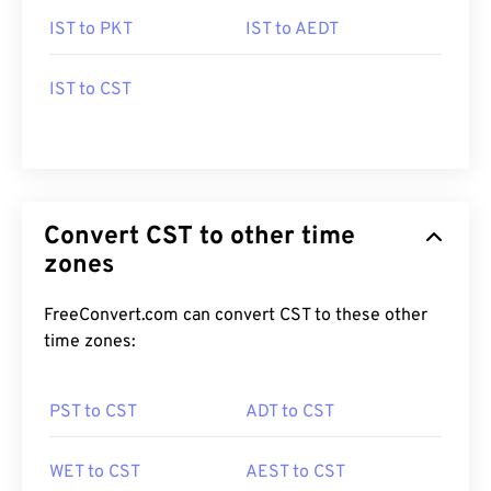
IST to PKT
IST to AEDT
IST to CST
Convert CST to other time
zones
FreeConvert.com can convert CST to these other
time zones:
PST to CST
ADT to CST
WET to CST
AEST to CST