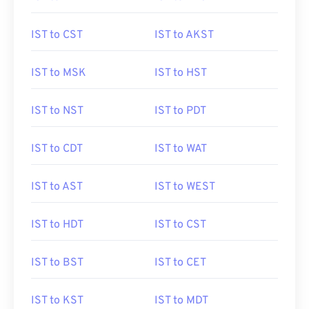
IST to CST
IST to AKST
IST to MSK
IST to HST
IST to NST
IST to PDT
IST to CDT
IST to WAT
IST to AST
IST to WEST
IST to HDT
IST to CST
IST to BST
IST to CET
IST to KST
IST to MDT