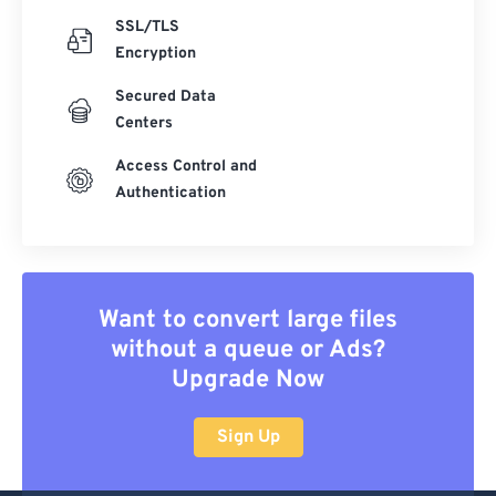
SSL/TLS
Encryption
Secured Data
Centers
Access Control and
Authentication
Want to convert large files
without a queue or Ads?
Upgrade Now
Sign Up