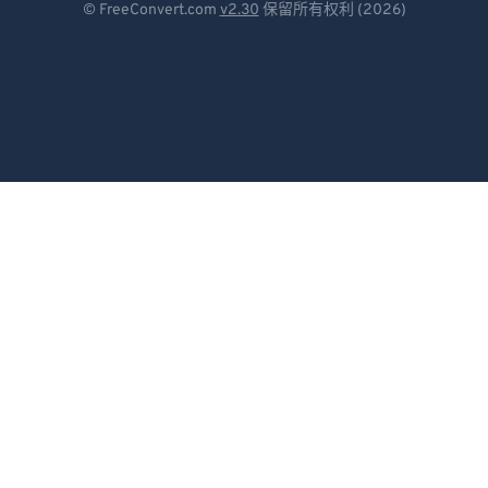
© FreeConvert.com
v2.30
保留所有权利 (2026)
Español
Français
Português
Italiano
Dutch
日本語
简体中文
繁體中文
한국어
Svenska
Türkçe