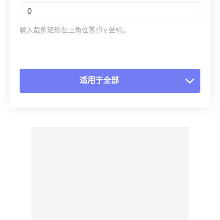
输入裁剪矩形左上角位置的 y 坐标。
适用于全部
重置所有选项
从预设应用
另存为预设