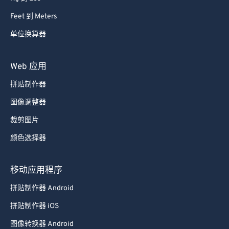
87
87
Feet 到 Meters
88
88
单位换算器
89
89
90
90
Web 应用
91
91
拼贴制作器
92
92
图像调整器
93
93
裁剪图片
94
94
颜色选择器
95
95
96
96
移动应用程序
97
97
拼贴制作器 Android
98
98
拼贴制作器 iOS
99
99
图像转换器 Android