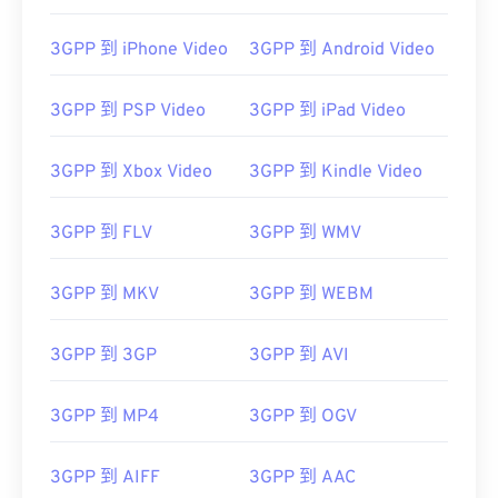
3GPP 到 iPhone Video
3GPP 到 Android Video
3GPP 到 PSP Video
3GPP 到 iPad Video
00
00
00
00
00
00
00
00
3GPP 到 Xbox Video
3GPP 到 Kindle Video
00
00
00
00
00
00
00
00
3GPP 到 FLV
3GPP 到 WMV
01
01
01
01
01
01
01
01
02
02
02
02
02
02
02
02
3GPP 到 MKV
3GPP 到 WEBM
03
03
03
03
03
03
03
03
04
04
04
04
04
04
04
04
3GPP 到 3GP
3GPP 到 AVI
05
05
05
05
05
05
05
05
3GPP 到 MP4
3GPP 到 OGV
06
06
06
06
06
06
06
06
07
07
07
07
07
07
07
07
3GPP 到 AIFF
3GPP 到 AAC