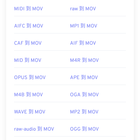
请使用
VLC Media Player
，该播放器支持多种平
MIDI 到 MOV
raw 到 MOV
台，包括移动设备。
请注意，另外两种文件类型也使用 MOV 扩展名。它
AIFC 到 MOV
MP1 到 MOV
们是 AutoCAD AutoFlix 和 ROSE Online。这两种文
件类型互不相关，其中一种已过时，另一种与在线游
CAF 到 MOV
AIF 到 MOV
戏相关。Apple 并未开发这些技术，因此它们无法在
QuickTime 中打开。
MID 到 MOV
M4R 到 MOV
开发者：
Apple Inc.
首次发行：
2001年
OPUS 到 MOV
APE 到 MOV
有用的链接：
M4B 到 MOV
OGA 到 MOV
https://en.wikipedia.org/wiki/QuickTime_File_Format
https://developer.apple.com/library/archive/documen
CH203-BBCGDDDF
WAVE 到 MOV
MP2 到 MOV
raw-audio 到 MOV
OGG 到 MOV