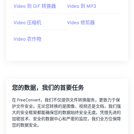
21
21
21
21
21
21
21
21
Video 到 GIF 转换器
Video 到 MP3
22
22
22
22
22
22
22
22
23
23
23
23
23
23
23
23
Video 压缩机
Video 修剪器
24
24
24
24
24
24
Video 农作物
25
25
25
25
25
25
26
26
26
26
26
26
27
27
27
27
27
27
28
28
28
28
28
28
29
29
29
29
29
29
您的数据，我们的首要任务
30
30
30
30
30
30
在 FreeConvert，我们不仅提供文件转换服务，更致力于保
31
31
31
31
31
31
护文件安全。无论您转换的是图像、视频还是文档，我们强
32
32
32
32
32
32
大的安全框架都能确保您的数据始终安全无虞。凭借先进的
加密技术、安全的数据中心和严密的监控，我们全方位保障
33
33
33
33
33
33
您的数据安全。
34
34
34
34
34
34