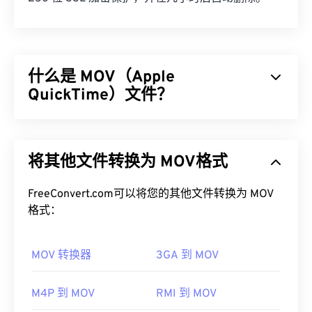
什么是 MOV（Apple
QuickTime）文件？
Apple QuickTime (MOV) 是一个可存储各种多媒​​体文
件的容器，包括
3D
和
虚拟现实 (VR)
。它因能够将多
将其他文件转换为 MOV格式
媒体文件保存到用户设备而闻名。其显著特点之一是
将数据存储在电影“
原子
”和“轨道”中，从而可以对文
件进行高度精准的编辑。
FreeConvert.com可以将您的其他文件转换为 MOV
格式：
如何打开 MOV 文件？
MOV 转换器
3GA 到 MOV
默认情况下，MOV 文件使用
QuickTime
打开。如果
MOV 文件的版本为 2.0 或更早版本，则可以使用
Windows Media Player
打开，但较新版本的播放器无
M4P 到 MOV
RMI 到 MOV
法打开。如果无法使用 QuickTime 打开 MOV 文件，