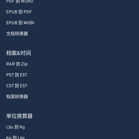
PDF 到 WORD
74
74
EPUB 到 PDF
75
75
EPUB 到 MOBI
76
76
文档转换器
77
77
78
78
档案&时间
79
79
RAR 到 Zip
80
80
PST 到 EST
81
81
CST 到 EST
82
82
档案转换器
83
83
84
84
单位换算器
85
85
Lbs 到 Kg
86
86
Kg 到 Lbs