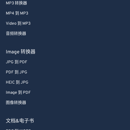
MP3 转换器
61
61
MP4 到 MP3
62
62
Video 到 MP3
63
63
音频转换器
64
64
65
65
Image 转换器
66
66
JPG 到 PDF
67
67
PDF 到 JPG
68
68
HEIC 到 JPG
69
69
Image 到 PDF
70
70
图像转换器
71
71
72
72
文档&电子书
73
73