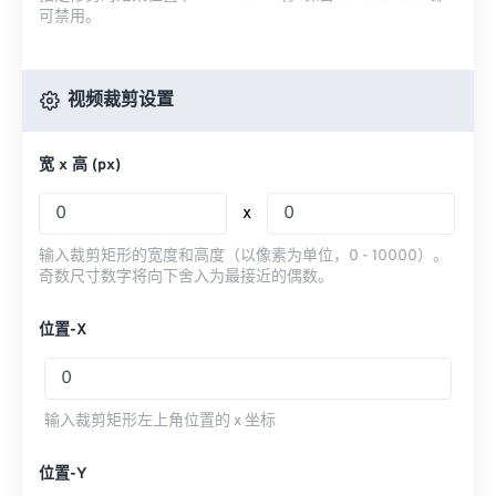
可禁用。
视频裁剪设置
宽 x 高 (px)
x
输入裁剪矩形的宽度和高度（以像素为单位，0 - 10000）。
奇数尺寸数字将向下舍入为最接近的偶数。
位置-X
输入裁剪矩形左上角位置的 x 坐标
位置-Y