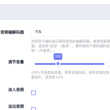
汽车
音频编解码器
选择用于编码或压缩音频流的编解码器。要使用最
器，请选择“自动”（推荐）。要转换但不重新编码音
制”（不推荐）。
100
调节音量
100% 代表原始音量。要将音量加倍，请将其增加到 
量减半，请选择 50%
淡入音频
淡出音频