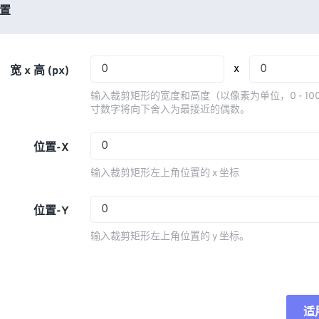
03
03
03
03
置
06
06
06
06
04
04
04
04
07
07
07
07
05
05
05
05
08
08
08
08
x
宽 x 高 (px)
06
06
06
06
09
09
09
09
输入裁剪矩形的宽度和高度（以像素为单位，0 - 10
07
07
07
07
寸数字将向下舍入为最接近的偶数。
10
10
10
10
08
08
08
08
11
11
11
11
位置-X
09
09
09
09
12
12
12
12
输入裁剪矩形左上角位置的 x 坐标
10
10
10
10
13
13
13
13
11
11
11
11
位置-Y
14
14
14
14
12
12
12
12
15
15
15
15
输入裁剪矩形左上角位置的 y 坐标。
13
13
13
13
16
16
16
16
14
14
14
14
17
17
17
17
15
15
15
15
18
18
18
18
适
重