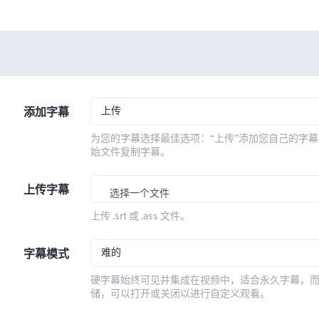
上传
添加字幕
为您的字幕选择最佳选项：“上传”添加您自己的字幕
始文件复制字幕。
上传字幕
选择一个文件
上传 .srt 或 .ass 文件。
难的
字幕模式
硬字幕始终可见并集成在视频中，适合永久字幕，
储，可以打开或关闭以进行自定义观看。