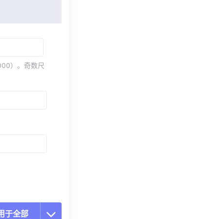
000）。奇数尺
用于全部
置所有选项