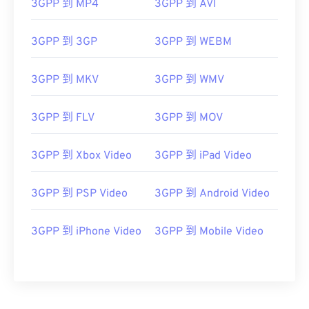
03
03
03
03
03
03
03
03
3GPP 到 MP4
3GPP 到 AVI
04
04
04
04
04
04
04
04
3GPP 到 3GP
3GPP 到 WEBM
05
05
05
05
05
05
05
05
06
06
06
06
06
06
06
06
3GPP 到 MKV
3GPP 到 WMV
07
07
07
07
07
07
07
07
3GPP 到 FLV
3GPP 到 MOV
08
08
08
08
08
08
08
08
09
09
09
09
09
09
09
09
3GPP 到 Xbox Video
3GPP 到 iPad Video
10
10
10
10
10
10
10
10
11
11
11
11
11
11
11
11
3GPP 到 PSP Video
3GPP 到 Android Video
12
12
12
12
12
12
12
12
3GPP 到 iPhone Video
3GPP 到 Mobile Video
13
13
13
13
13
13
13
13
14
14
14
14
14
14
14
14
15
15
15
15
15
15
15
15
16
16
16
16
16
16
16
16