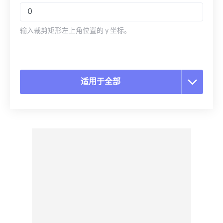
输入裁剪矩形左上角位置的 y 坐标。
适用于全部
重置所有选项
从预设应用
另存为预设