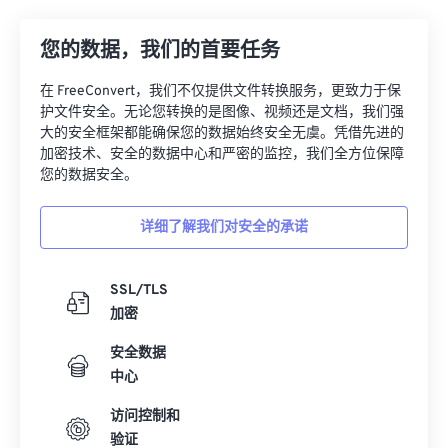
17
17
17
17
17
17
17
17
您的数据，我们的首要任务
18
18
18
18
18
18
18
18
在 FreeConvert，我们不仅提供文件转换服务，更致力于保
19
19
19
19
19
19
19
19
护文件安全。无论您转换的是图像、视频还是文档，我们强
20
20
20
20
20
20
20
20
大的安全框架都能确保您的数据始终安全无虞。凭借先进的
加密技术、安全的数据中心和严密的监控，我们全方位保障
21
21
21
21
21
21
21
21
您的数据安全。
22
22
22
22
22
22
22
22
详细了解我们对安全的承诺
23
23
23
23
23
23
23
23
24
24
24
24
24
24
SSL/TLS
25
25
25
25
25
25
加密
26
26
26
26
26
26
安全数据
27
27
27
27
27
27
中心
28
28
28
28
28
28
访问控制和
29
29
29
29
29
29
验证