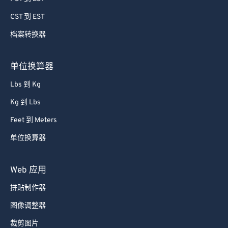
69
69
CST 到 EST
70
70
档案转换器
71
71
72
72
单位换算器
73
73
Lbs 到 Kg
74
74
Kg 到 Lbs
75
75
Feet 到 Meters
76
76
单位换算器
77
77
78
78
Web 应用
79
79
拼贴制作器
80
80
图像调整器
81
81
裁剪图片