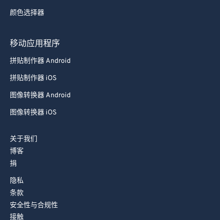
82
82
颜色选择器
83
83
84
84
移动应用程序
85
85
拼贴制作器 Android
86
86
拼贴制作器 iOS
87
87
图像转换器 Android
88
88
图像转换器 iOS
89
89
90
90
关于我们
91
91
博客
捐
92
92
隐私
93
93
条款
94
94
安全性与合规性
95
95
接触