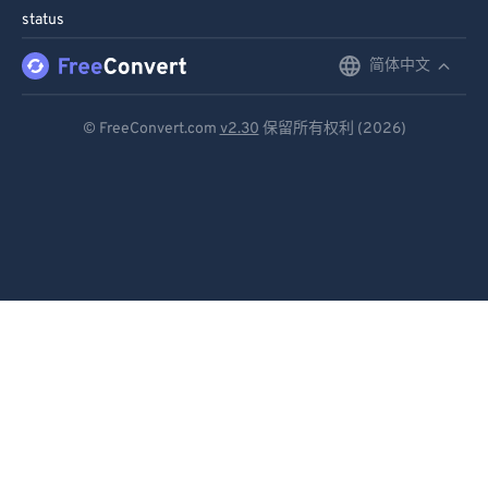
status
96
96
97
97
简体中文
English
98
98
Deutsch
© FreeConvert.com
v2.30
保留所有权利 (2026)
99
99
Español
Français
Português
Italiano
Dutch
日本語
简体中文
繁體中文