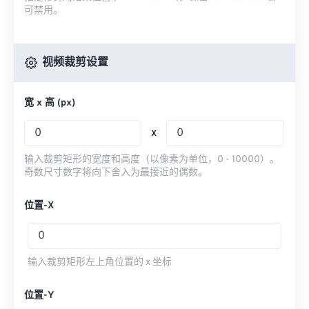
可禁用。
视频裁剪设置
宽 x 高 (px)
x
输入裁剪矩形的宽度和高度（以像素为单位，0 - 10000）。
奇数尺寸数字将向下舍入为最接近的偶数。
位置-X
输入裁剪矩形左上角位置的 x 坐标
位置-Y