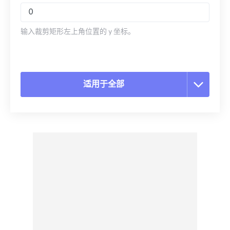
输入裁剪矩形左上角位置的 y 坐标。
适用于全部
重置所有选项
从预设应用
另存为预设