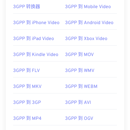
3GPP 转换器
3GPP 到 Mobile Video
3GPP 到 iPhone Video
3GPP 到 Android Video
3GPP 到 iPad Video
3GPP 到 Xbox Video
3GPP 到 Kindle Video
3GPP 到 MOV
00
00
00
00
00
00
00
00
3GPP 到 FLV
3GPP 到 WMV
00
00
00
00
00
00
00
00
3GPP 到 MKV
3GPP 到 WEBM
01
01
01
01
01
01
01
01
02
02
02
02
02
02
02
02
3GPP 到 3GP
3GPP 到 AVI
03
03
03
03
03
03
03
03
3GPP 到 MP4
3GPP 到 OGV
04
04
04
04
04
04
04
04