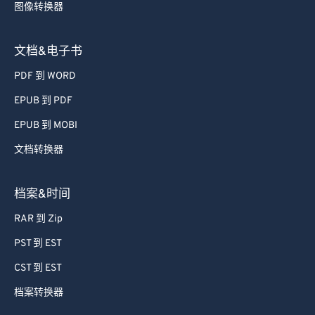
图像转换器
58
58
58
58
58
58
59
59
59
59
59
59
文档&电子书
60
60
PDF 到 WORD
61
61
EPUB 到 PDF
62
62
EPUB 到 MOBI
63
63
文档转换器
64
64
65
65
档案&时间
66
66
RAR 到 Zip
67
67
PST 到 EST
68
68
CST 到 EST
69
69
档案转换器
70
70