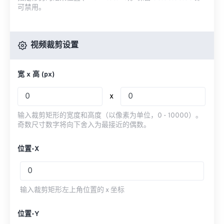
可禁用。
视频裁剪设置
宽 x 高 (px)
x
输入裁剪矩形的宽度和高度（以像素为单位，0 - 10000）。
奇数尺寸数字将向下舍入为最接近的偶数。
位置-X
输入裁剪矩形左上角位置的 x 坐标
位置-Y