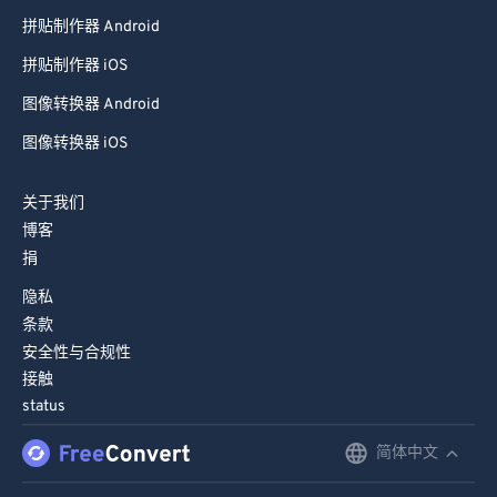
84
84
拼贴制作器 Android
85
85
拼贴制作器 iOS
86
86
图像转换器 Android
87
87
图像转换器 iOS
88
88
89
89
关于我们
90
90
博客
捐
91
91
隐私
92
92
条款
93
93
安全性与合规性
94
94
接触
status
95
95
简体中文
English
96
96
97
97