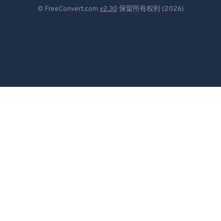
Deutsch
© FreeConvert.com
v2.30
保留所有权利 (2026)
98
98
Español
99
99
Français
Português
Italiano
Dutch
日本語
简体中文
繁體中文
한국어
Svenska