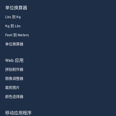
71
71
单位换算器
72
72
Lbs 到 Kg
73
73
Kg 到 Lbs
74
74
Feet 到 Meters
75
75
单位换算器
76
76
77
77
Web 应用
78
78
拼贴制作器
79
79
图像调整器
80
80
裁剪图片
81
81
颜色选择器
82
82
83
83
移动应用程序