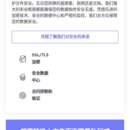
护文件安全。无论您转换的是图像、视频还是文档，我们强
19
19
19
19
19
19
19
19
大的安全框架都能确保您的数据始终安全无虞。凭借先进的
加密技术、安全的数据中心和严密的监控，我们全方位保障
20
20
20
20
20
20
20
20
您的数据安全。
21
21
21
21
21
21
21
21
详细了解我们对安全的承诺
22
22
22
22
22
22
22
22
23
23
23
23
23
23
23
23
SSL/TLS
24
24
24
24
24
24
加密
25
25
25
25
25
25
安全数据
26
26
26
26
26
26
中心
27
27
27
27
27
27
访问控制和
28
28
28
28
28
28
验证
29
29
29
29
29
29
30
30
30
30
30
30
31
31
31
31
31
31