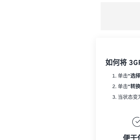
如何将 3G
单击
“选
单击
“转
当状态变
便于