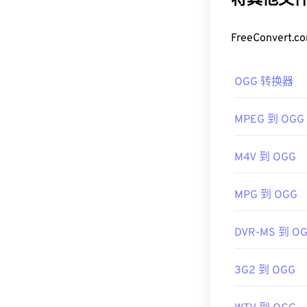
将其他文件
如何打开 O
FreeConve
打开 OGG 文
Windows Media
OGG 转换器
如果需要，您
脑或移动设备上使
MPEG 到 OGG
开发者：
Xiph
首次发行：
20
M4V 到 OGG
有用的链接：
MPG 到 OGG
https://en.wik
https://xiph.or
DVR-MS 到 O
3G2 到 OGG