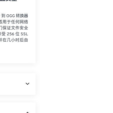
 到 OGG 转换器
适用于任何网络
们保证文件安全
 256 位 SSL
并在几小时后自
g 基金会提供的一种
 文件包含元数