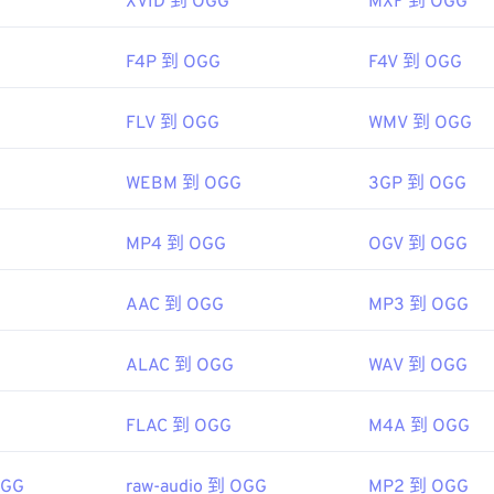
XVID 到 OGG
MXF 到 OGG
45
45
45
48
48
48
46
46
46
F4P 到 OGG
F4V 到 OGG
49
49
49
47
47
47
50
50
50
FLV 到 OGG
WMV 到 OGG
48
48
48
51
51
51
49
49
49
52
52
52
WEBM 到 OGG
3GP 到 OGG
50
50
50
53
53
53
51
51
51
MP4 到 OGG
OGV 到 OGG
54
54
54
52
52
52
55
55
55
AAC 到 OGG
MP3 到 OGG
53
53
53
56
56
56
54
54
54
57
57
57
ALAC 到 OGG
WAV 到 OGG
55
55
55
58
58
58
56
56
56
FLAC 到 OGG
M4A 到 OGG
59
59
59
57
57
57
60
OGG
raw-audio 到 OGG
MP2 到 OGG