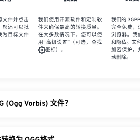
21
21
21
21
19
19
19
19
22
22
22
22
20
20
20
20
源文件并点击
我们使用开源软件和定制软
我们的 3GPP
23
23
23
23
。您还可以批
件来确保最高的转换质量。
完全免费，
21
21
21
21
24
24
24
换为目标文件
在大多数情况下，您可以使
浏览器。我
22
22
22
22
用“高级设置”（可选，查找
和隐私。文件受
25
25
25
23
23
23
23
加密保护，
图标）。
26
26
26
动删除。
24
24
24
27
27
27
25
25
25
28
28
28
26
26
26
29
29
29
27
27
27
30
30
30
 (Ogg Vorbis) 文件？
28
28
28
31
31
31
29
29
29
32
32
32
 (OGG) 是一种使用 Ogg Vorbis 压缩的文件。OGG 是由 Xiph.Or
30
30
30
33
33
33
税的编码方案。与
MP3
一样，OGG 文件以其高质量而闻名。OGG
31
31
31
曲目标题信息。
34
34
34