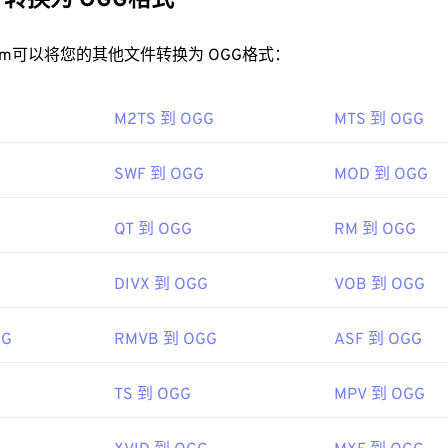
转换为 OGG格式
32
32
32
35
35
35
GG 文件？
33
33
33
rt.com可以将您的其他文件转换为 OGG格式：
36
36
36
件的默认程序是
VLC 媒体播放器
。此外，许多其他程序也可以打开 
34
34
34
37
37
37
 Player
、
RealPlayer
、
Winamp
、
Xine
、
UltraMixer
等。
M2TS 到 OGG
35
35
35
MTS 到 OGG
38
38
38
可以直接在
Google Drive
中打开 OGG 文件，该文件可在任何配
36
36
36
用。请注意，Apple 产品不支持 OGG。
39
39
39
SWF 到 OGG
MOD 到 OGG
37
37
37
.Org 基金会
40
40
40
38
38
38
00 年
QT 到 OGG
RM 到 OGG
41
41
41
39
39
39
42
42
42
DIVX 到 OGG
VOB 到 OGG
40
40
40
ipedia.org/wiki/Ogg
43
43
43
41
41
41
g/vorbis/
44
44
44
GG
RMVB 到 OGG
ASF 到 OGG
42
42
42
45
45
45
43
43
43
TS 到 OGG
MPV 到 OGG
46
46
46
44
44
44
47
47
47