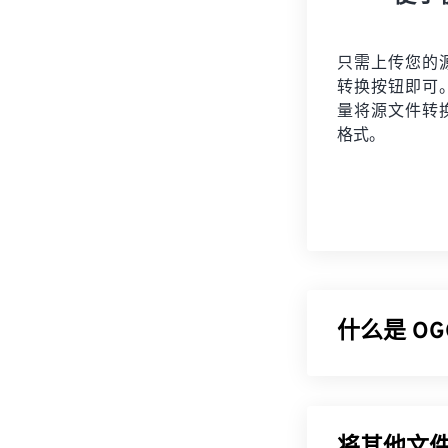
只需上传您的
转换按钮即可
量将
源文件
转
格式。
什么是 OGG
Ogg Vorbis
无专利、免版
据、艺术家和