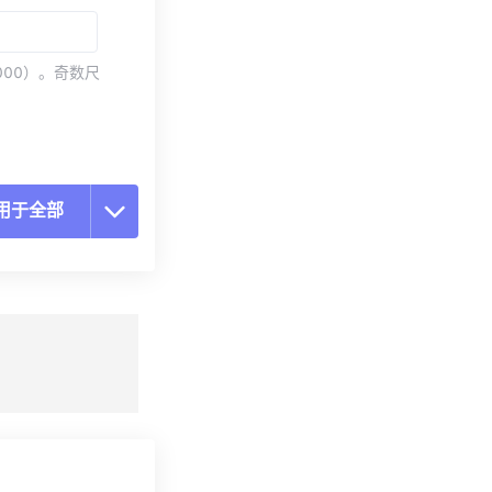
000）。奇数尺
用于全部
置所有选项
预设应用
存为预设