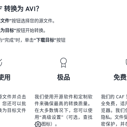
18
18
18
18
21
21
21
21
F 转换为 AVI？
19
19
19
19
22
22
22
22
择文件”
按钮选择您的源文件。
20
20
20
20
23
23
23
23
换为目标”
按钮开始转换。
21
21
21
21
24
24
24
为“完成”时，单击
“下载目标”
按钮
22
22
22
22
25
25
25
23
23
23
23
26
26
26
24
24
24
27
27
27
25
25
25
28
28
28
使用
极品
免费
26
26
26
29
29
29
27
27
27
30
30
30
源文件并点击
我们使用开源软件和定制软
我们的 CAF 
28
28
28
31
31
31
。您还可以批
件来确保最高的转换质量。
全免费，适
29
29
29
换为目标文件
在大多数情况下，您可以使
览器。我们
32
32
32
用“高级设置”（可选，查找
隐私。文件受 2
30
30
30
33
33
33
密保护，并
图标）。