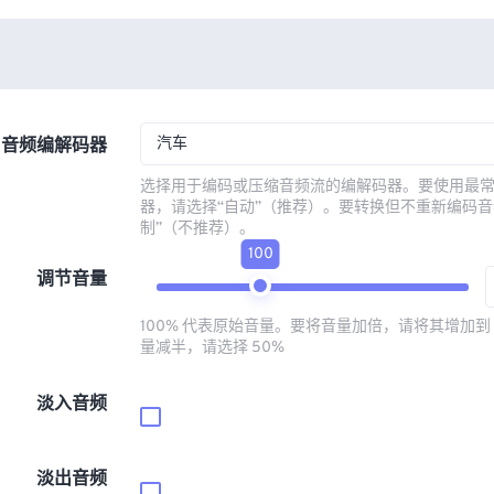
汽车
音频编解码器
选择用于编码或压缩音频流的编解码器。要使用最
器，请选择“自动”（推荐）。要转换但不重新编码音
制”（不推荐）。
100
调节音量
100% 代表原始音量。要将音量加倍，请将其增加到 
量减半，请选择 50%
淡入音频
淡出音频