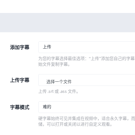
上传
添加字幕
为您的字幕选择最佳选项：“上传”添加您自己的字幕
始文件复制字幕。
上传字幕
选择一个文件
上传 .srt 或 .ass 文件。
难的
字幕模式
硬字幕始终可见并集成在视频中，适合永久字幕，
储，可以打开或关闭以进行自定义观看。