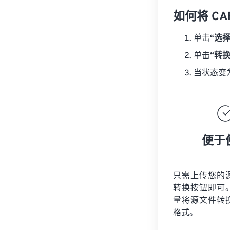
如何将 CA
单击
“选
单击
“转
当状态变
便于
只需上传您的
转换按钮即可
量将
源文件
转
格式。