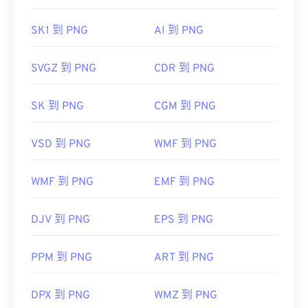
PNG 转 JPG
、
PNG 转 WebP
或
PNG 转 BMP
转换
器。
SK1 到 PNG
AI 到 PNG
GIMP
或
Adob​​e Photoshop
等其他程序也可用于打开
SVGZ 到 PNG
CDR 到 PNG
和编辑 PNG 文件。PNG 文件比其他类型的文件稍
大，因此将其添加到网页时请务必小心。PNG 文件
SK 到 PNG
CGM 到 PNG
的一个有趣功能是能够在图像中创建透明度，尤其是
透明背景。
VSD 到 PNG
WMF 到 PNG
开发者：
巴布亚新几内亚发展集团
WMF 到 PNG
EMF 到 PNG
首次发布：
1996年10月1日
DJV 到 PNG
EPS 到 PNG
有用的链接：
LifeWire 关于 PNG 的文章
PPM 到 PNG
ART 到 PNG
关于 PNG 的 Wiki 文章
相关PNG工具：
DPX 到 PNG
WMZ 到 PNG