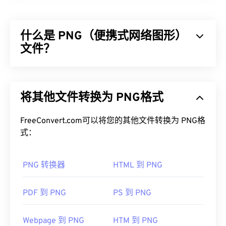
动画设计的文件格式。它由
3ds Max（3D Studio
Max）
专用，用于创建 3D 内容和图形场景。这种文
什么是 PNG（便携式网络图形）
件类型的主要优势在于其开放的架构，这使得其具有
较高的适应性并支持改进。
文件？
如何打开.DRF文件？
可移植网络图形 (PNG) 是一种
基于光栅的
文件类
型，可压缩图像以提高便携性。PNG 图像可以采用
如上所述，唯一可以打开 DRF 的软件程序是
3ds
将其他文件转换为 PNG格式
RGB
或
RGBA
颜色，并支持透明度，非常适合用于图
Max (3D Studio Max)
。Autodesk 公司
销售
此程
标或图形设计。PNG 还支持透明度更高的动画（例
序，但提供免费试用期。
如，尝试我们的
FreeConvert.com可以将您的其他文件转换为 PNG格
GIF 转 APNG
）。使用 PNG 的优势
包括：此外，PNG 是一种采用
式：
无损压缩
的
开放格
您可以使用 FreeConvert.com 的
DRF 到 JPG
将 DRF
式
。
文件转换为 JPG，这是大多数平台支持的更常见的
文件类型。
PNG 转换器
HTML 到 PNG
如何打开 PNG 文件？
开发者：
Autodesk, Inc.
通常，PNG 文件会在操作系统的默认图像查看器中
首次发布：
1996年4月
PDF 到 PNG
PS 到 PNG
打开。PNG 文件在所有网页浏览器中也易于查看。
如果您在打开 PNG 文件时遇到问题，请使用我们的
Webpage 到 PNG
HTM 到 PNG