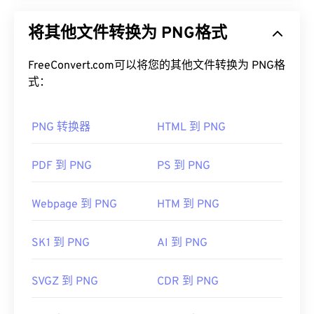
型，可压缩图像以提高便携性。PNG 图像可以采用
将其他文件转换为 PNG格式
RGB
或
RGBA
颜色，并支持透明度，非常适合用于图
标或图形设计。PNG 还支持透明度更高的动画（例
如，尝试我们的
FreeConvert.com可以将您的其他文件转换为 PNG格
GIF 转 APNG
）。使用 PNG 的优势
包括：此外，PNG 是一种采用
式：
无损压缩
的
开放格
式
。
PNG 转换器
HTML 到 PNG
如何打开 PNG 文件？
通常，PNG 文件会在操作系统的默认图像查看器中
PDF 到 PNG
PS 到 PNG
打开。PNG 文件在所有网页浏览器中也易于查看。
如果您在打开 PNG 文件时遇到问题，请使用我们的
Webpage 到 PNG
HTM 到 PNG
PNG 转 JPG
、
PNG 转 WebP
或
PNG 转 BMP
转换
器。
SK1 到 PNG
AI 到 PNG
GIMP
或
Adob​​e Photoshop
等其他程序也可用于打开
SVGZ 到 PNG
CDR 到 PNG
和编辑 PNG 文件。PNG 文件比其他类型的文件稍
大，因此将其添加到网页时请务必小心。PNG 文件