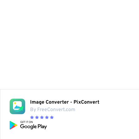
Image Converter - PixConvert
By FreeConvert.com