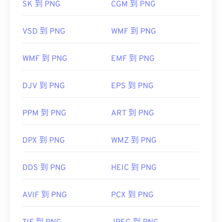
SK 到 PNG
CGM 到 PNG
的一个有趣功能是能够在图像中创建透明度，尤其是
透明背景。
VSD 到 PNG
WMF 到 PNG
开发者：
巴布亚新几内亚发展集团
WMF 到 PNG
EMF 到 PNG
首次发布：
1996年10月1日
DJV 到 PNG
EPS 到 PNG
有用的链接：
LifeWire 关于 PNG 的文章
PPM 到 PNG
ART 到 PNG
关于 PNG 的 Wiki 文章
相关PNG工具：
DPX 到 PNG
WMZ 到 PNG
使用我们的
颜色选择器
从图像中选择颜色
DDS 到 PNG
HEIC 到 PNG
AVIF 到 PNG
PCX 到 PNG