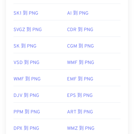
PNG 转 JPG
、
PNG 转 WebP
或
PNG 转 BMP
转换
器。
SK1 到 PNG
AI 到 PNG
GIMP
或
Adob​​e Photoshop
等其他程序也可用于打开
SVGZ 到 PNG
CDR 到 PNG
和编辑 PNG 文件。PNG 文件比其他类型的文件稍
大，因此将其添加到网页时请务必小心。PNG 文件
SK 到 PNG
CGM 到 PNG
的一个有趣功能是能够在图像中创建透明度，尤其是
透明背景。
VSD 到 PNG
WMF 到 PNG
开发者：
巴布亚新几内亚发展集团
WMF 到 PNG
EMF 到 PNG
首次发布：
1996年10月1日
DJV 到 PNG
EPS 到 PNG
有用的链接：
LifeWire 关于 PNG 的文章
PPM 到 PNG
ART 到 PNG
关于 PNG 的 Wiki 文章
相关PNG工具：
DPX 到 PNG
WMZ 到 PNG