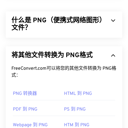
生成的 RAW 文件格式。RAW 文件的用途与胶片生成
的物理
底片
相同。因此，能够访问 RWL 图像的几乎
什么是 PNG（便携式网络图形）
所有信息是使用此 RAW 文件类型的主要优势和好
处。
文件？
如何打开 RWL 文件？
可移植网络图形 (PNG) 是一种
基于光栅的
文件类
型，可压缩图像以提高便携性。PNG 图像可以采用
最好在 Microsoft Windows (Windows) 和 macOS 系
将其他文件转换为 PNG格式
RGB
或
RGBA
颜色，并支持透明度，非常适合用于图
统上使用 Adob​​e 产品（例如
Photoshop Lightroom
标或图形设计。PNG 还支持透明度更高的动画（例
）打开 RWL 文件。其他兼容 Windows 并可打开
如，尝试我们的
FreeConvert.com可以将您的其他文件转换为 PNG格
GIF 转 APNG
）。使用 PNG 的优势
RWL 的程序包括
HDR Darkroom
和
Zoner Photo
包括：此外，PNG 是一种采用
式：
无损压缩
的
开放格
Studio
。
式
。
RWL 的另一个查看器是
XnView MP。Adobe
PNG 转换器
HTML 到 PNG
如何打开 PNG 文件？
Photoshop Camera Raw
、
Adobe DNG Converter
和
Magix Photo Manager
也支持 RWL。
通常，PNG 文件会在操作系统的默认图像查看器中
PDF 到 PNG
PS 到 PNG
开发者：
徕卡
打开。PNG 文件在所有网页浏览器中也易于查看。
如果您在打开 PNG 文件时遇到问题，请使用我们的
首次发行：
2008 年
Webpage 到 PNG
HTM 到 PNG