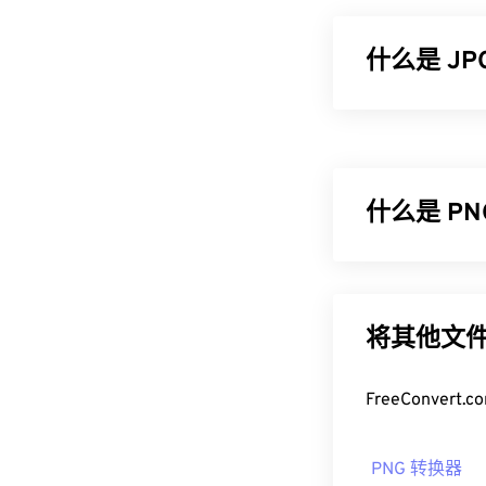
什么是 J
JPG（联合图
率是其广泛应用
以使用我们的
J
什么是 P
如果您需要更
式。
可移植网络图形 
如何打开 J
采用
RGB
或
RG
高的动画（例
将其他文件
几乎所有图像查
无损压缩
的
开
在默认图像查
右键单击并选择
如何打开 P
FreeConve
JPG 文件可在
C
通常，PNG 
Preview
等 Ma
PNG 转换器
查看。如果您在
具。