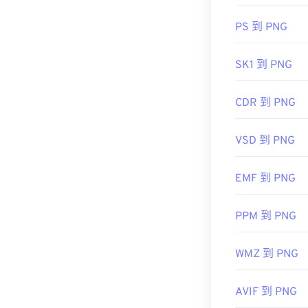
转 BMP
转换器
开发者：
联合
PS 到 PNG
首次发布：
19
GIMP
或
Adob​​e
相关JPG工具：
SK1 到 PNG
文件稍大，因此
使用我们的
颜
透明度，尤其
CDR 到 PNG
开发者：
巴布
VSD 到 PNG
首次发布：
19
EMF 到 PNG
有用的链接：
LifeWire 关于
PPM 到 PNG
关于 PNG 的 Wi
相关PNG工具
WMZ 到 PNG
使用我们的
颜
AVIF 到 PNG