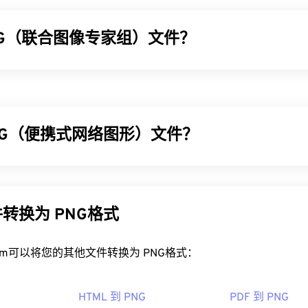
PG（联合图像专家组）文件？
像专家组）是一种通用文件格式，利用算法压缩照片和图形。JPG
的原因。JPG 文件相对较小，非常适合在互联网上传输和在网
PEG 压缩
工具将文件大小减少高达 80%！
NG（便携式网络图形）文件？
好的压缩效果，您可以将
JPG 转换为 WebP
，这是一种更新、更
(PNG) 是一种
基于光栅的
文件类型，可压缩图像以提高便携性。P
PG 文件？
BA
颜色，并支持透明度，非常适合用于图标或图形设计。PNG 
如，尝试我们的
GIF 转 APNG
）。使用 PNG 的优势包括：此外，P
转换为 PNG格式
看器程序和应用程序都能识别并打开 JPG 文件。只需双击 JPG
放格式
。
看器、图像编辑器或网页浏览器中打开它。要选择特定的应用程
“打开方式”。
NG 文件？
rt.com可以将您的其他文件转换为 PNG格式：
hrome
等主流网页浏览器、
Microsoft Photos 等 Microsoft
应用
文件会在操作系统的默认图像查看器中打开。PNG 文件在所有网
c OS 应用程序上自动打开。要调整 JPEG 图像大小，请使用我们
HTML 到 PNG
PDF 到 PNG
打开 PNG 文件时遇到问题，请使用我们的
PNG 转 JPG
、
PNG 