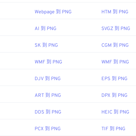
。
图像专家组
Webpage 到 PNG
HTM 到 PNG
92年9月18日
 Photoshop
等其他程序也可用于打开和编辑 PNG 文件。PNG 
AI 到 PNG
SVGZ 到 PNG
将其添加到网页时请务必小心。PNG 文件的一个有趣功能是能
色选择器
从图像中选择颜色
是透明背景。
SK 到 PNG
CGM 到 PNG
亚新几内亚发展集团
WMF 到 PNG
WMF 到 PNG
96年10月1日
DJV 到 PNG
EPS 到 PNG
 PNG 的文章
ART 到 PNG
DPX 到 PNG
ki 文章
：
DDS 到 PNG
HEIC 到 PNG
色选择器
从图像中选择颜色
PCX 到 PNG
TIF 到 PNG