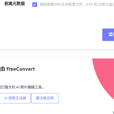
剥离元数据
删除图像中的任何配置文件、EXIF 和注释以减
适
重
从
由
FreeConvert
另
p，我们强大的 AI 照片编辑工具。
AI 图像生成器
魔法橡皮擦