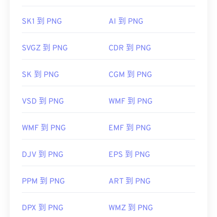
PNG 转 JPG
、
PNG 转 WebP
或
PNG 转 BMP
转换
开发者：
Aldus Corporation
，现为 Adob​​e Inc.
器。
SK1 到 PNG
AI 到 PNG
首次发行：
1986年
有用的链接：
GIMP
或
Adob​​e Photoshop
等其他程序也可用于打开
SVGZ 到 PNG
CDR 到 PNG
https://www.adobe.io/open/standards/TIFF.html
和编辑 PNG 文件。PNG 文件比其他类型的文件稍
大，因此将其添加到网页时请务必小心。PNG 文件
https://www.file-extensions.org/tiff-file-extension
SK 到 PNG
CGM 到 PNG
的一个有趣功能是能够在图像中创建透明度，尤其是
透明背景。
VSD 到 PNG
WMF 到 PNG
开发者：
巴布亚新几内亚发展集团
WMF 到 PNG
EMF 到 PNG
首次发布：
1996年10月1日
DJV 到 PNG
EPS 到 PNG
有用的链接：
LifeWire 关于 PNG 的文章
PPM 到 PNG
ART 到 PNG
关于 PNG 的 Wiki 文章
相关PNG工具：
DPX 到 PNG
WMZ 到 PNG