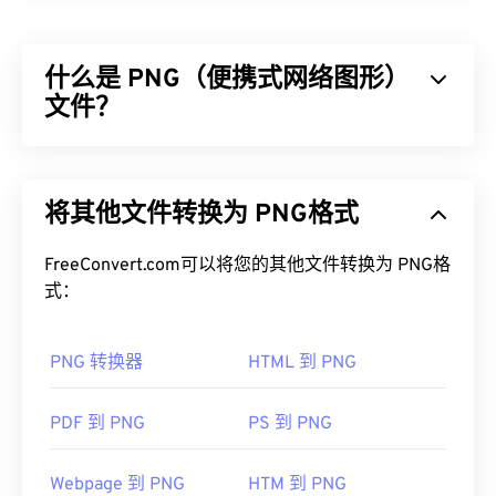
图像文件格式之一。TIFF 文件最常用于数字广告和
桌面出版。TIFF 的位图和光栅结构使其能够灵活地
什么是 PNG（便携式网络图形）
用作 JPEG、无损压缩图像文件、带图层的图像或页
面的
文件？
容器
。
如何打开 TIFF 文件？
可移植网络图形 (PNG) 是一种
基于光栅的
文件类
型，可压缩图像以提高便携性。PNG 图像可以采用
打开 TIFF 文件最常用的程序是 Windows 版
Photo
将其他文件转换为 PNG格式
RGB
或
RGBA
颜色，并支持透明度，非常适合用于图
Viewer
和 macOS 版
Apple Preview
。您可以使用一
标或图形设计。PNG 还支持透明度更高的动画（例
款名为
XnView MP 的
免费独立程序。如果您在打开
如，尝试我们的
FreeConvert.com可以将您的其他文件转换为 PNG格
GIF 转 APNG
）。使用 PNG 的优势
TIFF 文件时遇到问题，也可以使用我们的
TIFF 转
包括：此外，PNG 是一种采用
式：
无损压缩
的
开放格
JPG
转换器。
式
。
PNG 转换器
HTML 到 PNG
如何打开 PNG 文件？
其他程序如
ColorStrokes
、GNU 图像处理程序 (
GIMP
)、Adobe
Photoshop
和
ACDSee
也可用于打开
通常，PNG 文件会在操作系统的默认图像查看器中
PDF 到 PNG
PS 到 PNG
和处理 TIFF 文件。
打开。PNG 文件在所有网页浏览器中也易于查看。
如果您在打开 PNG 文件时遇到问题，请使用我们的
Webpage 到 PNG
HTM 到 PNG