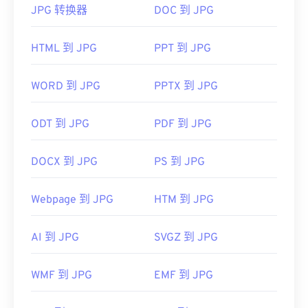
JPG 转换器
DOC 到 JPG
如何打开 JPG 文件？
一个常用的 ICO 文件处理程序是 GNU 图像处理程序
HTML 到 JPG
PPT 到 JPG
几乎所有图像查看器程序和应用程序都能识别并打开
(
GIMP
)。Mac、Linux 和 Windows 操作系统都支持
JPG 文件。只需双击 JPG 文件，通常即可在默认图
ICO。其他可以打开 ICO 文件的程序包括
Microsoft
像查看器、图像编辑器或网页浏览器中打开它。要选
WORD 到 JPG
PPTX 到 JPG
Paint
、
Apple Preview
或
IrfanView
。
择特定的应用程序打开文件，请右键单击并选择“打
开方式”。
ODT 到 JPG
PDF 到 JPG
开发者：
微软
JPG 文件可在
Chrome
等主流网页浏览器、
Microsoft Photos 等 Microsoft
应用程序以及
Apple
首次发布：
1985年11月20日
DOCX 到 JPG
PS 到 JPG
Preview
等 Mac OS 应用程序上自动打开。要调整
有用的链接：
JPEG 图像大小，请使用我们的
图像调整器
工具。
Webpage 到 JPG
HTM 到 JPG
https://en.wikipedia.org/wiki/ICO_(file_format)
开发者：
联合图像专家组
https://www.webdesignerdepot.com/2009/03/operatin
AI 到 JPG
SVGZ 到 JPG
首次发布：
1992年9月18日
system-interface-design-between-1981-2009/
相关JPG工具：
WMF 到 JPG
EMF 到 JPG
使用我们的
颜色选择器
从图像中选择颜色