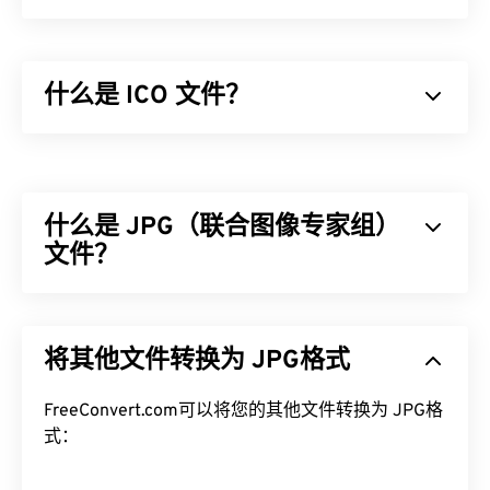
什么是 ICO 文件？
ICO 文件包含基于像素的图像，这些图像最大可达
256 x 256 像素、24 位颜色和 8 位透明度。ICO 文
件提供了一个便捷的位置来存储和缩放显示图标所需
什么是 JPG（联合图像专家组）
的图像，以便 Windows 用户能够将图像与应用程序
关联起来。
文件？
如何打开 ICO 文件？
JPG（联合图像专家组）是一种通用文件格式，利用
算法压缩照片和图形。JPG 提供的高压缩率是其广
使用 Windows
IconMaker
打开、编辑和创建 ICO 文
将其他文件转换为 JPG格式
泛应用的原因。JPG 文件相对较小，非常适合在互
件。CorelDRAW 是一款出色的 ICO
文件
打开、编辑
联网上传输和在网站上使用。您可以使用我们的
和创建程序。要转换 ICO 文件，请考虑使用我们的
FreeConvert.com可以将您的其他文件转换为 JPG格
JPEG 压缩
工具将文件大小减少高达 80%！
在线
ICO 转换器
。通常，ICO 文件会与其他文件类型
式：
如果您需要更好的压缩效果，您可以将
JPG 转换为
相互转换，以便将某些图像用作图标，或将图标图像
WebP
，这是一种更新、更易压缩的文件格式。
保存为可编辑或可移植的格式。