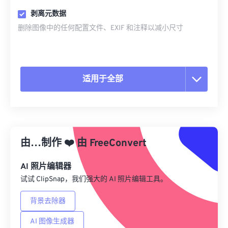
剥离元数据
删除图像中的任何配置文件、EXIF 和注释以减小尺寸
适用于全部
重置所有选项
从预设应用
由…制作
❤️
由
FreeConvert
另存为预设
AI 照片编辑器
试试 ClipSnap，我们强大的 AI 照片编辑工具。
背景去除器
AI 图像生成器