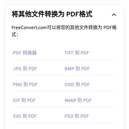
可移植文档格式 (PDF) 是一种通用文件格式，兼具文
本文档和图形图像的特点，是当今最常用的文件类型
使用 Windows
IconMaker
打开、编辑和创建 ICO 文
将其他文件转换为 PDF格式
之一。PDF 之所以如此受欢迎，是因为它可以保留
件。CorelDRAW 是一款出色的 ICO
文件
打开、编辑
原始文档格式。PDF 文件在任何设备或操作系统上
和创建程序。要转换 ICO 文件，请考虑使用我们的
都始终保持一致。
FreeConvert.com可以将您的其他文件转换为 PDF格
在线
ICO 转换器
。通常，ICO 文件会与其他文件类型
式：
相互转换，以便将某些图像用作图标，或将图标图像
如何打开 PDF 文件？
保存为可编辑或可移植的格式。
PDF 转换器
TIFF 到 PDF
大多数人需要打开 PDF 时都会直接使用
Adob​​e
Acrobat Reader。Adobe
制定了 PDF 标准，其程序
一个常用的 ICO 文件处理程序是 GNU 图像处理程序
无疑是市面上最受欢迎
的免费 PDF 阅读器
。虽然它
JPG 到 PDF
BMP 到 PDF
(
GIMP
)。Mac、Linux 和 Windows 操作系统都支持
用起来完全没问题，但我发现它有点臃肿，包含许多
ICO。其他可以打开 ICO 文件的程序包括
Microsoft
你可能永远不需要或不想使用的功能。
PNG 到 PDF
ODD 到 PDF
Paint
、
Apple Preview
或
IrfanView
。
大多数网络浏览器，例如 Chrome 和 Firefox，都可
以自动打开 PDF 文件。您可能需要也可能不需要插
GIF 到 PDF
WebP 到 PDF
件或扩展程序来实现这一点，但当您在线点击 PDF
开发者：
微软
链接时，自动打开一个插件或扩展程序会非常方便。
首次发布：
1985年11月20日
SVG 到 PDF
PSD 到 PDF
如果您需要更多功能，我强烈推荐
SumatraPDF
或
有用的链接：
MuPDF
。这两个都是免费的。