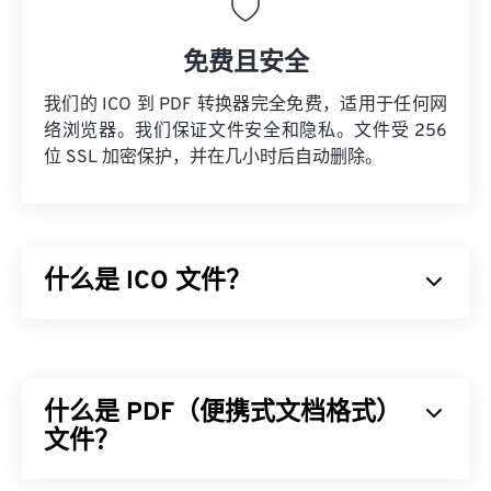
免费且安全
我们的 ICO 到 PDF 转换器完全免费，适用于任何网
络浏览器。我们保证文件安全和隐私。文件受 256
位 SSL 加密保护，并在几小时后自动删除。
什么是 ICO 文件？
ICO 文件包含基于像素的图像，这些图像最大可达
256 x 256 像素、24 位颜色和 8 位透明度。ICO 文
件提供了一个便捷的位置来存储和缩放显示图标所需
什么是 PDF（便携式文档格式）
的图像，以便 Windows 用户能够将图像与应用程序
关联起来。
文件？
如何打开 ICO 文件？