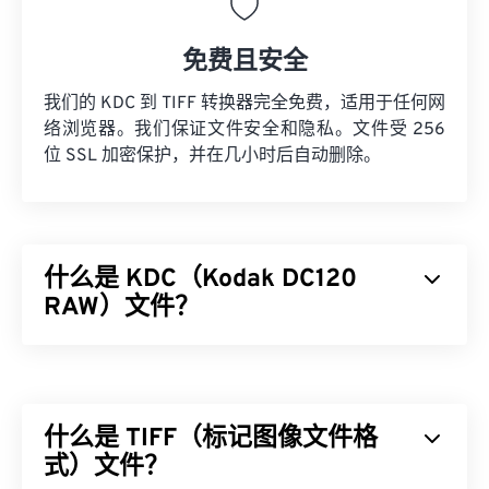
免费且安全
我们的 KDC 到 TIFF 转换器完全免费，适用于任何网
络浏览器。我们保证文件安全和隐私。文件受 256
位 SSL 加密保护，并在几小时后自动删除。
什么是 KDC（Kodak DC120
RAW）文件？
柯达 DC120 数码相机 RAW（KDC）是一种已过时的
RAW
文件格式，以
24 位色彩
存储图像。KDC 最初由
柯达
DC50
相机生产，随后在
DC120
相机上继续使
什么是 TIFF（标记图像文件格
用，该相机配备 1280 x 960
像素
电荷耦合器件
(CCD) 传感器
式）文件？
。当时，KDC 是对
柯达 DC 系列
早期紧