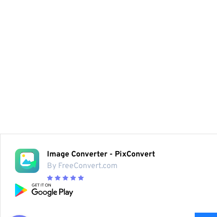
Image Converter - PixConvert
By FreeConvert.com