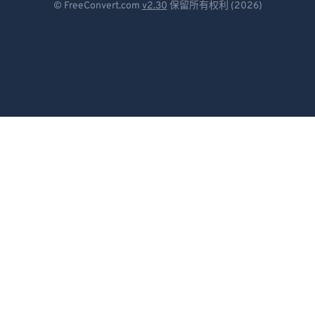
© FreeConvert.com
v2.30
保留所有权利 (2026)
Español
Français
Português
Italiano
Dutch
日本語
简体中文
繁體中文
한국어
Svenska
Türkçe