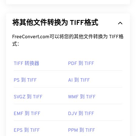
凑型数码相机所生成的 RAW 图像的改进，该系列相
机在 20 世纪 90 年代至 21 世纪初非常流行。
标记图像文件格式 (TIFF)，也称为 TIF，是最常见的
图像文件格式之一。TIFF 文件最常用于数字广告和
如何打开.KDC文件？
将其他文件转换为 TIFF格式
桌面出版。TIFF 的位图和光栅结构使其能够灵活地
用作 JPEG、无损压缩图像文件、带图层的图像或页
当柯达支持此文件类型时，相机会附带一张包含
柯达
面的
FreeConvert.com可以将您的其他文件转换为 TIFF格
容器
。
Picture Transfer
软件的
光盘 (CD)
。根据您当前的操
式：
作系统，此程序可能运行，也可能不运行。您可以尝
如何打开 TIFF 文件？
试使用支持 KDC 文件的更现代的程序，例如
Adob​​e
Photoshop Lightroom (Lightroom)
TIFF 转换器
PDF 到 TIFF
，它适用于
打开 TIFF 文件最常用的程序是 Windows 版
Photo
Microsoft Windows 和 macOS。
Viewer
和 macOS 版
Apple Preview
。您可以使用一
款名为
XnView MP 的
免费独立程序。如果您在打开
PS 到 TIFF
AI 到 TIFF
或者，试试跨平台、
开源
且免费的
darktable
。除了
TIFF 文件时遇到问题，也可以使用我们的
TIFF 转
Lightroom，其他可以打开 KDC 的付费程序包括
JPG
转换器。
ACDSee Photo Manager
、
HDR Darkroom
和
Corel
SVGZ 到 TIFF
WMF 到 TIFF
PaintShop Pro
。
开发者：
柯达
EMF 到 TIFF
DJV 到 TIFF
其他程序（例如
ColorStrokes
、GNU 图像处理程序 (
GIMP
)、Adobe
Photoshop
和
ACDSee）
也可用于打
首次发行：
1996年
开和处理 TIFF 文件。
EPS 到 TIFF
PPM 到 TIFF