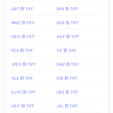
ART 到 TIFF
DPX 到 TIFF
开发者：
Aldus Corporation
，现为 Adob​​e Inc.
首次发行：
1986年
WMZ 到 TIFF
DDS 到 TIFF
有用的链接：
https://www.adobe.com/creativecloud/file-
HEIC 到 TIFF
AVIF 到 TIFF
types/image/raster/tiff-file.html
PCX 到 TIFF
TIF 到 TIFF
https://www.file-extensions.org/tiff-file-extension
JPEG 到 TIFF
EMZ 到 TIFF
TGA 到 TIFF
DIB 到 TIFF
DJVU 到 TIFF
CBZ 到 TIFF
HEIF 到 TIFF
JXL 到 TIFF