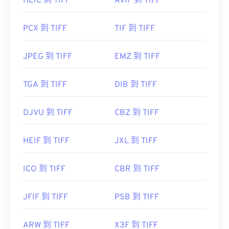
https://www.adobe.com/creativecloud/file-
HEIC 到 TIFF
AVIF 到 TIFF
types/image/raster/tiff-file.html
PCX 到 TIFF
TIF 到 TIFF
https://www.file-extensions.org/tiff-file-extension
JPEG 到 TIFF
EMZ 到 TIFF
TGA 到 TIFF
DIB 到 TIFF
DJVU 到 TIFF
CBZ 到 TIFF
HEIF 到 TIFF
JXL 到 TIFF
ICO 到 TIFF
CBR 到 TIFF
JFIF 到 TIFF
PSB 到 TIFF
ARW 到 TIFF
X3F 到 TIFF