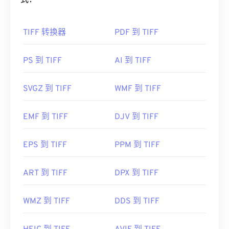
式：
如何打开 TIFF 文件？
TIFF 转换器
PDF 到 TIFF
打开 TIFF 文件最常用的程序是 Windows 版
Photo
Viewer
和 macOS 版
Apple Preview
。您可以使用一
款名为
XnView MP 的
免费独立程序。如果您在打开
PS 到 TIFF
AI 到 TIFF
TIFF 文件时遇到问题，也可以使用我们的
TIFF 转
JPG
转换器。
SVGZ 到 TIFF
WMF 到 TIFF
EMF 到 TIFF
DJV 到 TIFF
其他程序（例如
ColorStrokes
、GNU 图像处理程序 (
GIMP
)、Adobe
Photoshop
和
ACDSee）
也可用于打
开和处理 TIFF 文件。
EPS 到 TIFF
PPM 到 TIFF
ART 到 TIFF
DPX 到 TIFF
开发者：
Aldus Corporation
，现为 Adob​​e Inc.
首次发行：
1986年
WMZ 到 TIFF
DDS 到 TIFF
有用的链接：