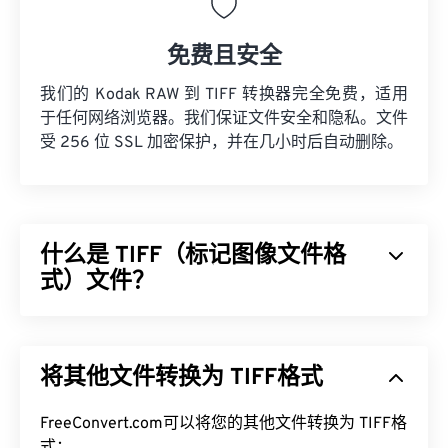
免费且安全
我们的 Kodak RAW 到 TIFF 转换器完全免费，适用
于任何网络浏览器。我们保证文件安全和隐私。文件
受 256 位 SSL 加密保护，并在几小时后自动删除。
什么是 TIFF（标记图像文件格
式）文件？
标记图像文件格式 (TIFF)，也称为 TIF，是最常见的
图像文件格式之一。TIFF 文件最常用于数字广告和
将其他文件转换为 TIFF格式
桌面出版。TIFF 的位图和光栅结构使其能够灵活地
用作 JPEG、无损压缩图像文件、带图层的图像或页
面的
FreeConvert.com可以将您的其他文件转换为 TIFF格
容器
。