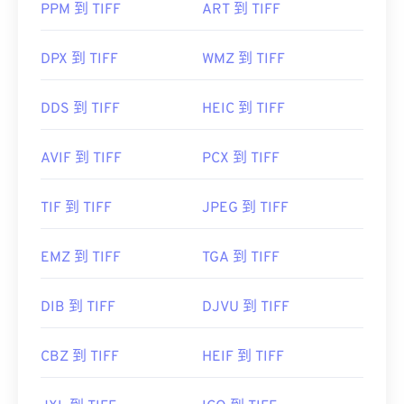
开和处理 TIFF 文件。
PPM 到 TIFF
ART 到 TIFF
DPX 到 TIFF
WMZ 到 TIFF
开发者：
Aldus Corporation
，现为 Adob​​e Inc.
首次发行：
1986年
DDS 到 TIFF
HEIC 到 TIFF
有用的链接：
https://www.adobe.com/creativecloud/file-
AVIF 到 TIFF
PCX 到 TIFF
types/image/raster/tiff-file.html
TIF 到 TIFF
JPEG 到 TIFF
https://www.file-extensions.org/tiff-file-extension
EMZ 到 TIFF
TGA 到 TIFF
DIB 到 TIFF
DJVU 到 TIFF
CBZ 到 TIFF
HEIF 到 TIFF