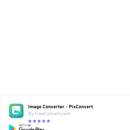
Image Converter - PixConvert
By FreeConvert.com