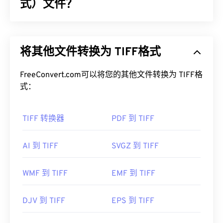
式）文件？
标记图像文件格式 (TIFF)，也称为 TIF，是最常见的
图像文件格式之一。TIFF 文件最常用于数字广告和
将其他文件转换为 TIFF格式
桌面出版。TIFF 的位图和光栅结构使其能够灵活地
用作 JPEG、无损压缩图像文件、带图层的图像或页
面的
FreeConvert.com可以将您的其他文件转换为 TIFF格
容器
。
式：
如何打开 TIFF 文件？
TIFF 转换器
PDF 到 TIFF
打开 TIFF 文件最常用的程序是 Windows 版
Photo
Viewer
和 macOS 版
Apple Preview
。您可以使用一
款名为
XnView MP 的
免费独立程序。如果您在打开
AI 到 TIFF
SVGZ 到 TIFF
TIFF 文件时遇到问题，也可以使用我们的
TIFF 转
JPG
转换器。
WMF 到 TIFF
EMF 到 TIFF
DJV 到 TIFF
EPS 到 TIFF
其他程序（例如
ColorStrokes
、GNU 图像处理程序 (
GIMP
)、Adobe
Photoshop
和
ACDSee）
也可用于打