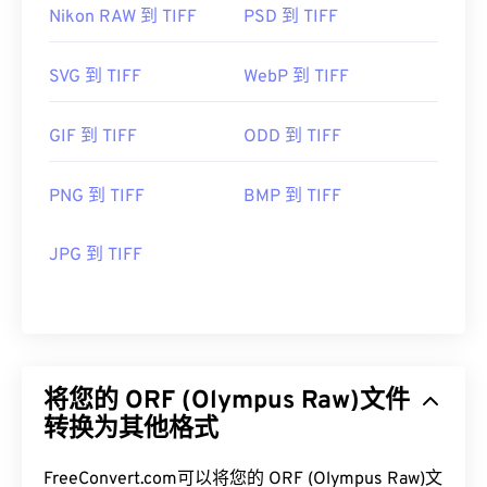
Nikon RAW 到 TIFF
PSD 到 TIFF
SVG 到 TIFF
WebP 到 TIFF
GIF 到 TIFF
ODD 到 TIFF
PNG 到 TIFF
BMP 到 TIFF
JPG 到 TIFF
将您的 ORF (Olympus Raw)文件
转换为其他格式
FreeConvert.com可以将您的 ORF (Olympus Raw)文