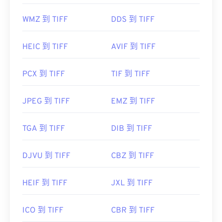
首次发行：
1986年
WMZ 到 TIFF
DDS 到 TIFF
有用的链接：
https://www.adobe.com/creativecloud/file-
HEIC 到 TIFF
AVIF 到 TIFF
types/image/raster/tiff-file.html
PCX 到 TIFF
TIF 到 TIFF
https://www.file-extensions.org/tiff-file-extension
JPEG 到 TIFF
EMZ 到 TIFF
TGA 到 TIFF
DIB 到 TIFF
DJVU 到 TIFF
CBZ 到 TIFF
HEIF 到 TIFF
JXL 到 TIFF
ICO 到 TIFF
CBR 到 TIFF