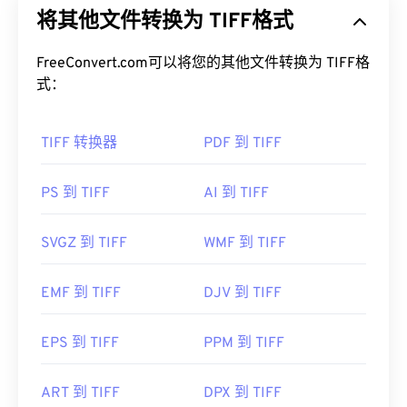
将其他文件转换为 TIFF格式
桌面出版。TIFF 的位图和光栅结构使其能够灵活地
用作 JPEG、无损压缩图像文件、带图层的图像或页
面的
FreeConvert.com可以将您的其他文件转换为 TIFF格
容器
。
式：
如何打开 TIFF 文件？
TIFF 转换器
PDF 到 TIFF
打开 TIFF 文件最常用的程序是 Windows 版
Photo
Viewer
和 macOS 版
Apple Preview
。您可以使用一
款名为
XnView MP 的
免费独立程序。如果您在打开
PS 到 TIFF
AI 到 TIFF
TIFF 文件时遇到问题，也可以使用我们的
TIFF 转
JPG
转换器。
SVGZ 到 TIFF
WMF 到 TIFF
EMF 到 TIFF
DJV 到 TIFF
其他程序（例如
ColorStrokes
、GNU 图像处理程序 (
GIMP
)、Adobe
Photoshop
和
ACDSee）
也可用于打
开和处理 TIFF 文件。
EPS 到 TIFF
PPM 到 TIFF
ART 到 TIFF
DPX 到 TIFF
开发者：
Aldus Corporation
，现为 Adob​​e Inc.