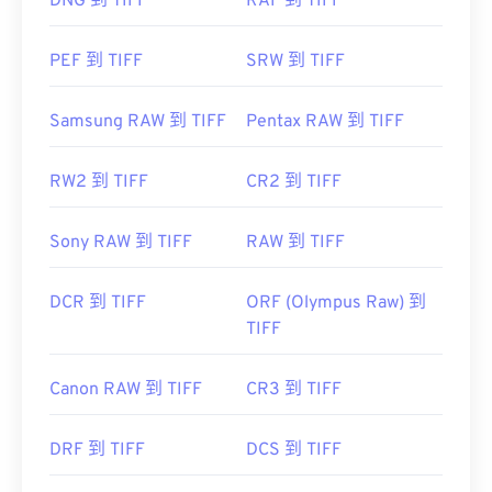
https://www.adobe.com/creativecloud/file-
DNG 到 TIFF
RAF 到 TIFF
types/image/raster/tiff-file.html
PEF 到 TIFF
SRW 到 TIFF
https://www.file-extensions.org/tiff-file-extension
Samsung RAW 到 TIFF
Pentax RAW 到 TIFF
RW2 到 TIFF
CR2 到 TIFF
Sony RAW 到 TIFF
RAW 到 TIFF
DCR 到 TIFF
ORF (Olympus Raw) 到
TIFF
Canon RAW 到 TIFF
CR3 到 TIFF
DRF 到 TIFF
DCS 到 TIFF