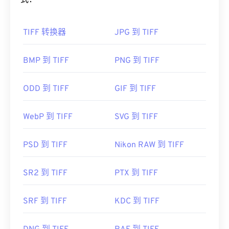
式：
如何打开 TIFF 文件？
TIFF 转换器
JPG 到 TIFF
打开 TIFF 文件最常用的程序是 Windows 版
Photo
Viewer
和 macOS 版
Apple Preview
。您可以使用一
款名为
XnView MP 的
免费独立程序。如果您在打开
BMP 到 TIFF
PNG 到 TIFF
TIFF 文件时遇到问题，也可以使用我们的
TIFF 转
JPG
转换器。
ODD 到 TIFF
GIF 到 TIFF
WebP 到 TIFF
SVG 到 TIFF
其他程序（例如
ColorStrokes
、GNU 图像处理程序 (
GIMP
)、Adobe
Photoshop
和
ACDSee）
也可用于打
开和处理 TIFF 文件。
PSD 到 TIFF
Nikon RAW 到 TIFF
SR2 到 TIFF
PTX 到 TIFF
开发者：
Aldus Corporation
，现为 Adob​​e Inc.
首次发行：
1986年
SRF 到 TIFF
KDC 到 TIFF
有用的链接：