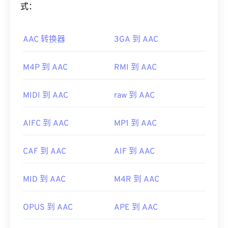
有效地压缩文件大小，同时提供与未压缩音频类似的
式：
Player
、
KMPlayer
、
Adobe Premiere Pro
、
音质。
Adobe Media Encoder
、
Cyber​​link PowerDVD
、
jetAudio
、
Winamp
和
Helium Music Manager
。在
AAC 转换器
3GA 到 AAC
如何打开 AAC 文件？
Mac OS X 上，
iTunes
是打开此类文件的最佳选择。
制定者：
ISO
/
IEC
，
运动图像专家组
为了获得最佳效果，请使用
VLC 媒体播放器
打开
M4P 到 AAC
RMI 到 AAC
AAC 文件。此外，
iTunes
也会默认打开 AAC 文件。
首次发行：
1993年
不过，AAC 文件非常普遍，可以在许多其他程序和
MIDI 到 AAC
raw 到 AAC
有用的链接：
软件中打开。
https://en.wikipedia.org/wiki/MPEG-
此外，由于 AAC 文件通常用作视频游戏的音频文
AIFC 到 AAC
MP1 到 AAC
1_Audio_Layer_II
件，因此它们可以在大多数流行的游戏机上打开，例
https://mpeg.chiariglione.org/standards/mpeg-
如
Nintendo 3DS
和
Playstation 4
。
CAF 到 AAC
AIF 到 AAC
1/audio
开发者：
ISO/IEC MPEG 音频委员会
首次发行：
1997年
MID 到 AAC
M4R 到 AAC
有用的链接：
OPUS 到 AAC
APE 到 AAC
https://en.wikipedia.org/wiki/Advanced_Audio_Coding