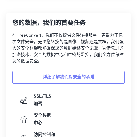
07
07
07
07
07
07
07
07
08
08
08
08
08
08
08
08
您的数据，我们的首要任务
09
09
09
09
09
09
09
09
在 FreeConvert，我们不仅提供文件转换服务，更致力于保
10
10
10
10
10
10
10
10
护文件安全。无论您转换的是图像、视频还是文档，我们强
大的安全框架都能确保您的数据始终安全无虞。凭借先进的
11
11
11
11
11
11
11
11
加密技术、安全的数据中心和严密的监控，我们全方位保障
12
12
12
12
12
12
12
12
您的数据安全。
13
13
13
13
13
13
13
13
详细了解我们对安全的承诺
14
14
14
14
14
14
14
14
15
15
15
15
15
15
15
15
SSL/TLS
16
16
16
16
16
16
16
16
加密
17
17
17
17
17
17
17
17
安全数据
18
18
18
18
18
18
18
18
中心
19
19
19
19
19
19
19
19
访问控制和