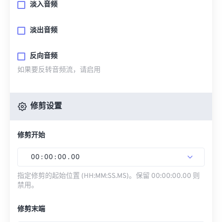
淡入音频
淡出音频
反向音频
如果要反转音频流，请启用
修剪设置
修剪开始
00
:
00
:
00
.
00
指定修剪的起始位置 (HH:MM:SS.MS)。保留 00:00:00.00 则
禁用。
修剪末端