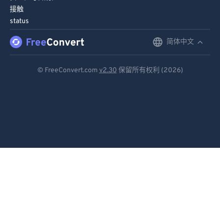
接触
86
86
status
87
87
简体中文
English
88
88
89
89
Deutsch
© FreeConvert.com
v2.30
保留所有权利 (2026)
90
90
Español
91
91
Français
92
92
Português
93
93
Italiano
94
94
95
95
Dutch
96
96
日本語
97
97
简体中文
98
98