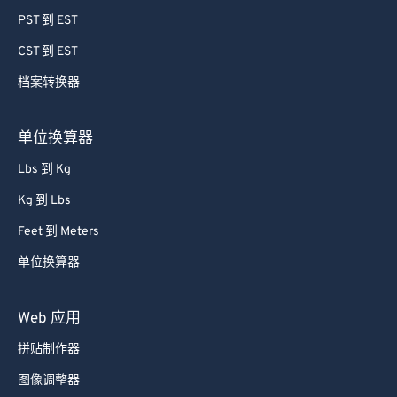
59
59
59
59
59
59
PST 到 EST
60
60
CST 到 EST
61
61
档案转换器
62
62
63
63
单位换算器
64
64
Lbs 到 Kg
65
65
Kg 到 Lbs
66
66
Feet 到 Meters
67
67
单位换算器
68
68
69
69
Web 应用
70
70
拼贴制作器
71
71
图像调整器
72
72