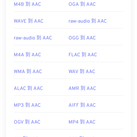
https://www.iso.org/standard/43345.html?
M4B 到 AAC
OGA 到 AAC
browse=tc
WAVE 到 AAC
raw-audio 到 AAC
raw-audio 到 AAC
OGG 到 AAC
M4A 到 AAC
FLAC 到 AAC
WMA 到 AAC
WAV 到 AAC
ALAC 到 AAC
AMR 到 AAC
MP3 到 AAC
AIFF 到 AAC
OGV 到 AAC
MP4 到 AAC