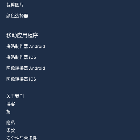
裁剪图片
73
73
颜色选择器
74
74
75
75
移动应用程序
76
76
拼贴制作器 Android
77
77
拼贴制作器 iOS
78
78
图像转换器 Android
79
79
图像转换器 iOS
80
80
81
81
关于我们
博客
82
82
捐
83
83
隐私
84
84
条款
85
85
安全性与合规性