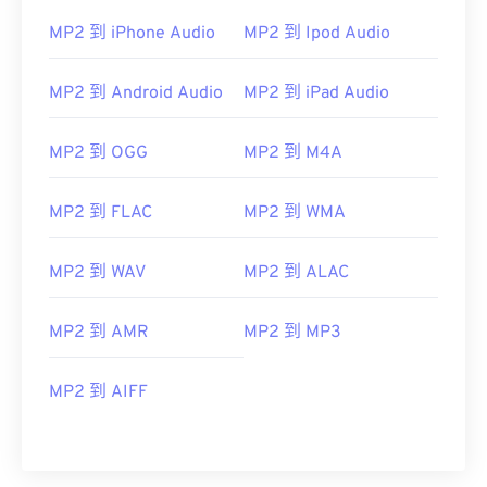
MP2 到 iPhone Audio
MP2 到 Ipod Audio
MP2 到 Android Audio
MP2 到 iPad Audio
MP2 到 OGG
MP2 到 M4A
00
00
00
00
00
00
00
00
MP2 到 FLAC
MP2 到 WMA
00
00
00
00
00
00
00
00
MP2 到 WAV
MP2 到 ALAC
01
01
01
01
01
01
01
01
02
02
02
02
02
02
02
02
MP2 到 AMR
MP2 到 MP3
03
03
03
03
03
03
03
03
MP2 到 AIFF
04
04
04
04
04
04
04
04
05
05
05
05
05
05
05
05
06
06
06
06
06
06
06
06