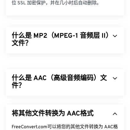
位 SSL 加密保护，并在几小时后自动删除。
什么是 MP2（MPEG-1 音频层 II）
文件？
MPEG-1 音频第二层 (MP2) 是一种免费、开源且未申
请专利的音频编码标准。MP2 的常见用途包括数字
音频广播 (
DAB
)、数字视频广播 (
DVB
) 和数字多功
什么是 AAC（高级音频编码）文
能光盘 (
DVD
)。这种文件类型在专业广播公司中比
在消费者中更常见。
件？
如何打开 MP2 文件？
高级音频编码 (AAC) 是一种通过
有损
压缩来减小文
件大小的数字音频文件格式。它主要用于数字电视、
用于打开 MP2 的最佳媒体播放器是
VLC 媒体播放
将其他文件转换为 AAC格式
数字广播和互联网流媒体。它是
iOS
、
YouTube
、
器
。该播放器适用于大多数平台，并且非常可靠。
任天堂
和
PlayStation
的标准音频格式。ISO/
IEC
将
AAC
FreeConvert.com可以将您的其他文件转换为 AAC格
编解码器
指定
为
MP3
的改进版本，因为它能够更
在 Windows 上，不错的选择包括
Windows Media