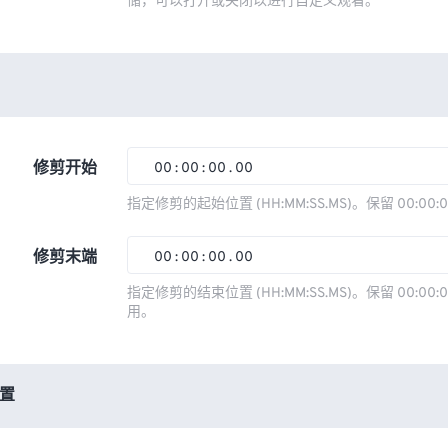
储，可以打开或关闭以进行自定义观看。
修剪开始
00
:
00
:
00
.
00
00
00
00
00
指定修剪的起始位置 (HH:MM:SS.MS)。保留 00:00:
01
01
01
01
修剪末端
00
:
00
:
00
.
00
02
02
02
02
00
00
00
00
指定修剪的结束位置 (HH:MM:SS.MS)。保留 00:00:0
03
03
03
03
用。
01
01
01
01
04
04
04
04
02
02
02
02
05
05
05
05
03
03
03
03
置
06
06
06
06
04
04
04
04
07
07
07
07