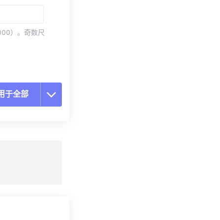
000）。奇数尺
用于全部
置所有选项
预设应用
存为预设