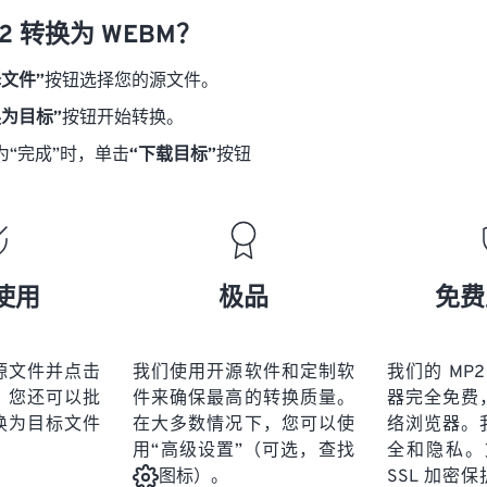
18
18
18
18
21
21
21
21
2 转换为 WEBM？
19
19
19
19
22
22
22
22
择文件”
按钮选择您的源文件。
20
20
20
20
23
23
23
23
换为目标”
按钮开始转换。
21
21
21
21
24
24
24
为“完成”时，单击
“下载目标”
按钮
22
22
22
22
25
25
25
23
23
23
23
26
26
26
24
24
24
27
27
27
25
25
25
28
28
28
使用
极品
免费
26
26
26
29
29
29
27
27
27
30
30
30
源文件并点击
我们使用开源软件和定制软
我们的 MP2
28
28
28
31
31
31
。您还可以批
件来确保最高的转换质量。
器完全免费
29
29
29
换为目标文件
在大多数情况下，您可以使
络浏览器。
32
32
32
用“高级设置”（可选，查找
全和隐私。文
30
30
30
33
33
33
SSL 加密
图标）。