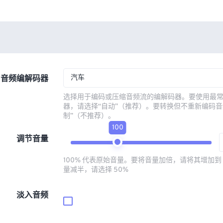
汽车
音频编解码器
选择用于编码或压缩音频流的编解码器。要使用最
器，请选择“自动”（推荐）。要转换但不重新编码音
制”（不推荐）。
100
调节音量
100% 代表原始音量。要将音量加倍，请将其增加到 
量减半，请选择 50%
淡入音频