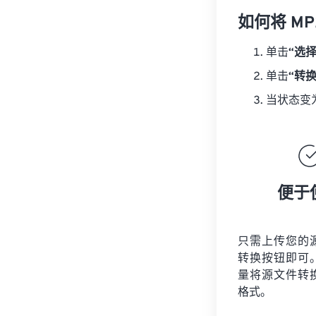
如何将 MP
单击
“选
单击
“转
当状态变
便于
只需上传您的
转换按钮即可
量将
源文件
转
格式。