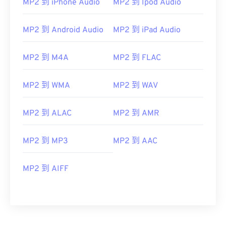
MP2 到 iPhone Audio
MP2 到 Ipod Audio
MP2 到 Android Audio
MP2 到 iPad Audio
MP2 到 M4A
MP2 到 FLAC
00
00
00
00
00
00
00
00
MP2 到 WMA
MP2 到 WAV
00
00
00
00
00
00
00
00
MP2 到 ALAC
MP2 到 AMR
01
01
01
01
01
01
01
01
MP2 到 MP3
MP2 到 AAC
02
02
02
02
02
02
02
02
03
03
03
03
03
03
03
03
MP2 到 AIFF
04
04
04
04
04
04
04
04
05
05
05
05
05
05
05
05
06
06
06
06
06
06
06
06