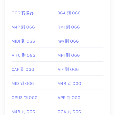
如何打开 OGG 文件？
Player
、
KMPlayer
、
Adobe Premiere Pro
、
Adobe Media Encoder
、
Cyber​​link PowerDVD
、
OGG 转换器
3GA 到 OGG
打开 OGG 文件的默认程序是
VLC 媒体播放器
。此
jetAudio
、
Winamp
和
Helium Music Manager
。在
外，许多其他程序也可以打开 OGG，例如
Windows
Mac OS X 上，
iTunes
是打开此类文件的最佳选择。
Media Player
、
RealPlayer
、
Winamp
、
Xine
、
M4P 到 OGG
RMI 到 OGG
制定者：
ISO
/
IEC
，
运动图像专家组
UltraMixer
等。
首次发行：
1993年
如果需要，您可以直接在
Google Drive
中打开 OGG
MIDI 到 OGG
raw 到 OGG
文件，该文件可在任何配备网络浏览器的电脑或移动
有用的链接：
设备上使用。请注意，Apple 产品不支持 OGG。
AIFC 到 OGG
MP1 到 OGG
https://en.wikipedia.org/wiki/MPEG-
开发者：
Xiph.Org 基金会
1_Audio_Layer_II
CAF 到 OGG
AIF 到 OGG
首次发行：
2000 年
https://mpeg.chiariglione.org/standards/mpeg-
1/audio
有用的链接：
MID 到 OGG
M4R 到 OGG
https://en.wikipedia.org/wiki/Ogg
https://xiph.org/vorbis/
OPUS 到 OGG
APE 到 OGG
M4B 到 OGG
OGA 到 OGG