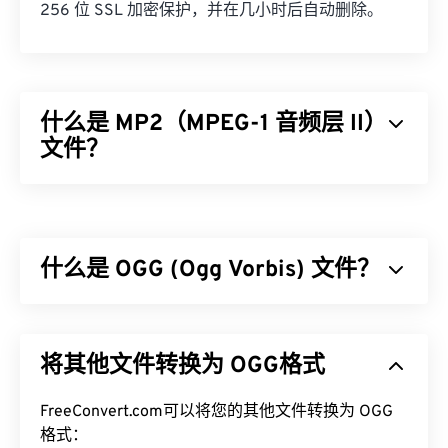
256 位 SSL 加密保护，并在几小时后自动删除。
什么是 MP2（MPEG-1 音频层 II）
文件？
MPEG-1 音频第二层 (MP2) 是一种免费、开源且未申
请专利的音频编码标准。MP2 的常见用途包括数字
音频广播 (
DAB
)、数字视频广播 (
DVB
) 和数字多功
什么是 OGG (Ogg Vorbis) 文件？
能光盘 (
DVD
)。这种文件类型在专业广播公司中比
在消费者中更常见。
Ogg Vorbis (OGG) 是一种使用 Ogg Vorbis 压缩的文
如何打开 MP2 文件？
件。OGG 是由 Xiph.Org 基金会提供的一种无专利、
将其他文件转换为 OGG格式
免版税的编码方案。与
MP3
一样，OGG 文件以其高
用于打开 MP2 的最佳媒体播放器是
VLC 媒体播放
质量而闻名。OGG 文件包含元数据、艺术家和曲目
器
。该播放器适用于大多数平台，并且非常可靠。
标题信息。
FreeConvert.com可以将您的其他文件转换为 OGG
格式：
在 Windows 上，不错的选择包括
Windows Media