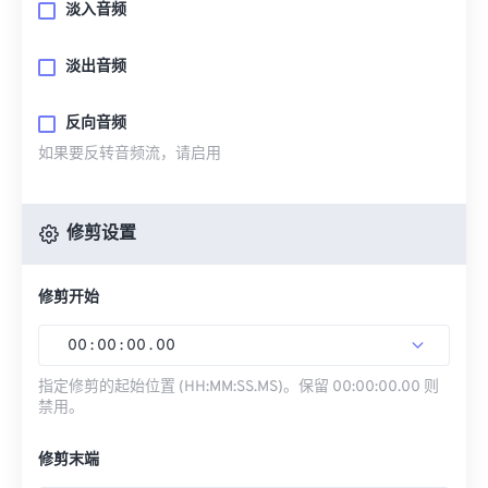
淡入音频
淡出音频
反向音频
如果要反转音频流，请启用
修剪设置
修剪开始
00
:
00
:
00
.
00
指定修剪的起始位置 (HH:MM:SS.MS)。保留 00:00:00.00 则
禁用。
修剪末端