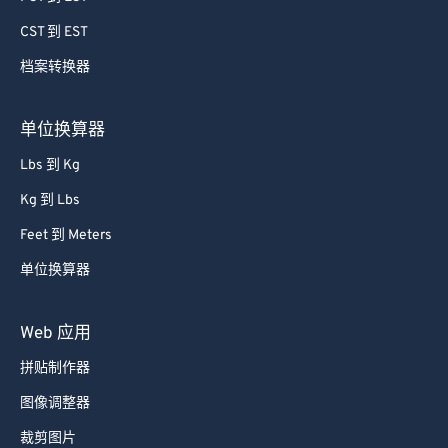
60
60
CST 到 EST
61
61
档案转换器
62
62
63
63
单位换算器
64
64
Lbs 到 Kg
65
65
Kg 到 Lbs
66
66
Feet 到 Meters
67
67
单位换算器
68
68
69
69
Web 应用
70
70
拼贴制作器
71
71
图像调整器
72
72
裁剪图片