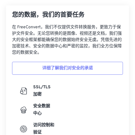
07
07
07
07
07
07
07
07
08
08
08
08
08
08
08
08
您的数据，我们的首要任务
09
09
09
09
09
09
09
09
在 FreeConvert，我们不仅提供文件转换服务，更致力于保
10
10
10
10
10
10
10
10
护文件安全。无论您转换的是图像、视频还是文档，我们强
大的安全框架都能确保您的数据始终安全无虞。凭借先进的
11
11
11
11
11
11
11
11
加密技术、安全的数据中心和严密的监控，我们全方位保障
您的数据安全。
12
12
12
12
12
12
12
12
13
13
13
13
13
13
13
13
详细了解我们对安全的承诺
14
14
14
14
14
14
14
14
15
15
15
15
15
15
15
15
SSL/TLS
加密
16
16
16
16
16
16
16
16
17
17
17
17
17
17
17
17
安全数据
中心
18
18
18
18
18
18
18
18
访问控制和
19
19
19
19
19
19
19
19
验证