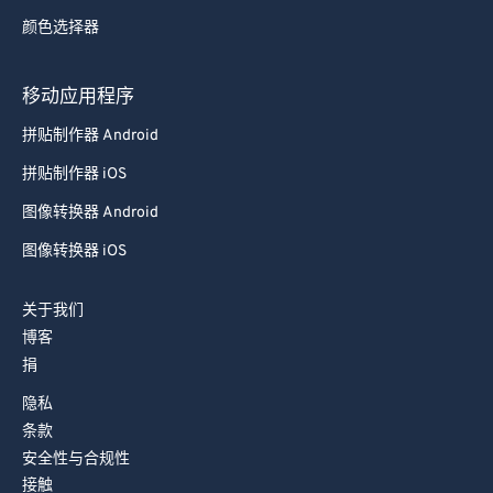
73
73
颜色选择器
74
74
75
75
移动应用程序
76
76
拼贴制作器 Android
77
77
拼贴制作器 iOS
78
78
图像转换器 Android
79
79
图像转换器 iOS
80
80
关于我们
81
81
博客
82
82
捐
83
83
隐私
84
84
条款
安全性与合规性
85
85
接触