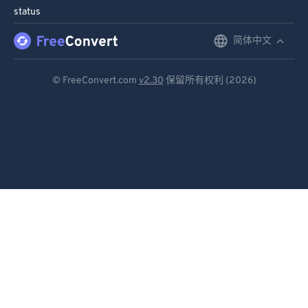
86
86
status
87
87
简体中文
English
88
88
Deutsch
89
89
© FreeConvert.com
v2.30
保留所有权利 (2026)
Español
90
90
91
91
Français
92
92
Português
93
93
Italiano
94
94
Dutch
95
95
96
96
日本語
97
97
简体中文
98
98
繁體中文