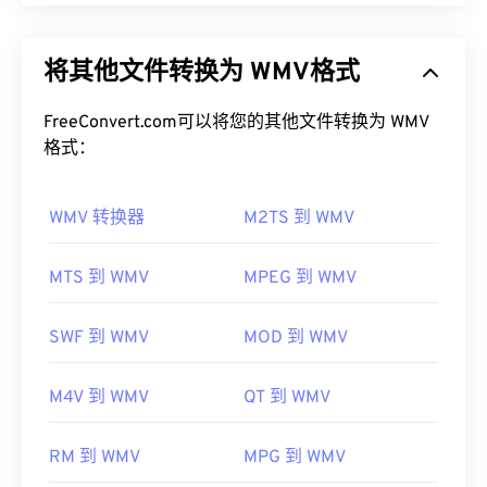
如何打开 MP2 文件？
Windows Media Video (WMV) 是一种常见且广泛支
持的视频格式。它使用
编解码器
压缩文件大小，从而
用于打开 MP2 的最佳媒体播放器是
VLC 媒体播放
将其他文件转换为 WMV格式
生成易于管理的文件，同时保持视频质量。一种称为
器
。该播放器适用于大多数平台，并且非常可靠。
高级系统格式 (ASF) 的数字容器格式通常封装 WMV
文件。
FreeConvert.com可以将您的其他文件转换为 WMV
在 Windows 上，不错的选择包括
Windows Media
格式：
Player
、
KMPlayer
、
Adobe Premiere Pro
、
如何打开 WMV 文件？
Adobe Media Encoder
、
Cyber​​link PowerDVD
、
jetAudio
、
Winamp
和
Helium Music Manager
。在
WMV 转换器
M2TS 到 WMV
大多数媒体播放器都可以打开和读取 WMV（和
Mac OS X 上，
iTunes
是打开此类文件的最佳选择。
ASF）文件。打开 WMV 文件的最佳播放器是
制定者：
ISO
/
IEC
，
运动图像专家组
Microsoft Windows Media Player。WMV
和 ASF 是
MTS 到 WMV
MPEG 到 WMV
微软开发的，如今许多在线视频都是 WMV 文件。
首次发行：
1993年
VLC
Media Player
是另一个可靠的选择，它可以跨多
SWF 到 WMV
MOD 到 WMV
有用的链接：
个平台播放多媒体文件。
https://en.wikipedia.org/wiki/MPEG-
WMV 也很容易转换为其他视频文件类型。但是，请
M4V 到 WMV
QT 到 WMV
1_Audio_Layer_II
注意，转换过程可能会导致画质下降。如果需要转
https://mpeg.chiariglione.org/standards/mpeg-
换，
HandBrake
是一款免费的开源 WMV 文件转换工
RM 到 WMV
MPG 到 WMV
1/audio
具。