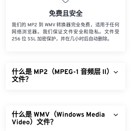
免费且安全
我们的 MP2 到 WMV 转换器完全免费，适用于任何
网络浏览器。我们保证文件安全和隐私。文件受
256 位 SSL 加密保护，并在几小时后自动删除。
什么是 MP2（MPEG-1 音频层 II）
文件？
MPEG-1 音频第二层 (MP2) 是一种免费、开源且未申
请专利的音频编码标准。MP2 的常见用途包括数字
音频广播 (
DAB
)、数字视频广播 (
DVB
) 和数字多功
什么是 WMV（Windows Media
能光盘 (
DVD
)。这种文件类型在专业广播公司中比
在消费者中更常见。
Video）文件？