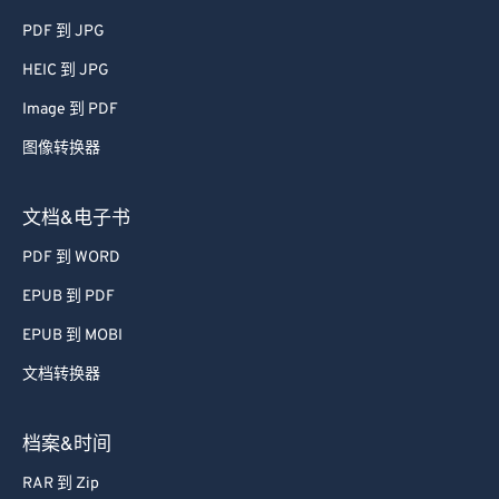
65
65
PDF 到 JPG
66
66
HEIC 到 JPG
67
67
Image 到 PDF
68
68
图像转换器
69
69
70
70
文档&电子书
71
71
PDF 到 WORD
72
72
EPUB 到 PDF
73
73
EPUB 到 MOBI
74
74
文档转换器
75
75
76
76
档案&时间
77
77
RAR 到 Zip