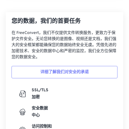
26
26
26
26
26
26
27
27
27
27
27
27
您的数据，我们的首要任务
28
28
28
28
28
28
在 FreeConvert，我们不仅提供文件转换服务，更致力于保
29
29
29
29
29
29
护文件安全。无论您转换的是图像、视频还是文档，我们强
大的安全框架都能确保您的数据始终安全无虞。凭借先进的
30
30
30
30
30
30
加密技术、安全的数据中心和严密的监控，我们全方位保障
31
31
31
31
31
31
您的数据安全。
32
32
32
32
32
32
详细了解我们对安全的承诺
33
33
33
33
33
33
34
34
34
34
34
34
SSL/TLS
35
35
35
35
35
35
加密
36
36
36
36
36
36
安全数据
中心
37
37
37
37
37
37
38
38
38
38
38
38
访问控制和