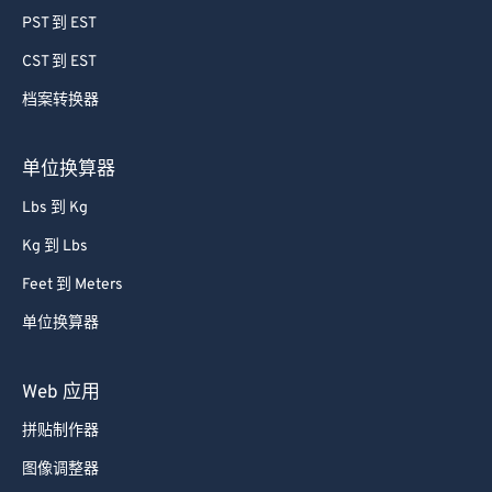
78
78
PST 到 EST
79
79
CST 到 EST
80
80
档案转换器
81
81
82
82
单位换算器
83
83
Lbs 到 Kg
84
84
Kg 到 Lbs
85
85
Feet 到 Meters
86
86
单位换算器
87
87
88
88
Web 应用
89
89
拼贴制作器
90
90
图像调整器
91
91