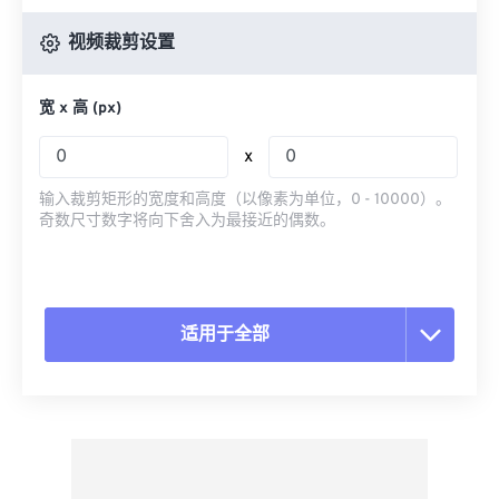
视频裁剪设置
宽 x 高 (px)
x
输入裁剪矩形的宽度和高度（以像素为单位，0 - 10000）。
奇数尺寸数字将向下舍入为最接近的偶数。
适用于全部
重置所有选项
从预设应用
另存为预设