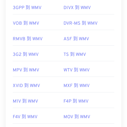
开发者：
微软
3GPP 到 WMV
DIVX 到 WMV
首次发行：
1999年
有用的链接：
VOB 到 WMV
DVR-MS 到 WMV
https://en.wikipedia.org/wiki/Windows_Media_Video
RMVB 到 WMV
ASF 到 WMV
https://en.wikipedia.org/wiki/Advanced_Systems_Form
3G2 到 WMV
TS 到 WMV
MPV 到 WMV
WTV 到 WMV
XVID 到 WMV
MXF 到 WMV
M1V 到 WMV
F4P 到 WMV
F4V 到 WMV
MOV 到 WMV