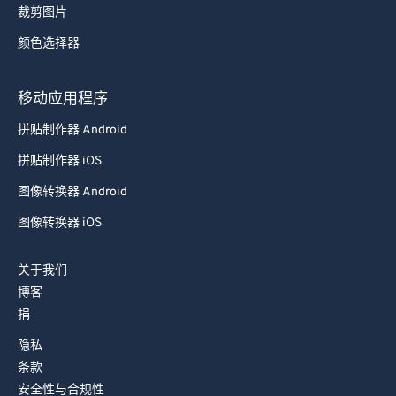
裁剪图片
92
92
颜色选择器
93
93
94
94
移动应用程序
95
95
拼贴制作器 Android
96
96
拼贴制作器 iOS
97
97
图像转换器 Android
98
98
图像转换器 iOS
99
99
关于我们
博客
捐
隐私
条款
安全性与合规性