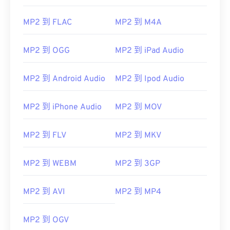
00
00
00
00
00
00
00
00
MP2 到 FLAC
MP2 到 M4A
01
01
01
01
01
01
01
01
MP2 到 OGG
MP2 到 iPad Audio
02
02
02
02
02
02
02
02
03
03
03
03
03
03
03
03
MP2 到 Android Audio
MP2 到 Ipod Audio
04
04
04
04
04
04
04
04
MP2 到 iPhone Audio
MP2 到 MOV
05
05
05
05
05
05
05
05
06
06
06
06
06
06
06
06
MP2 到 FLV
MP2 到 MKV
07
07
07
07
07
07
07
07
08
08
08
08
08
08
08
08
MP2 到 WEBM
MP2 到 3GP
09
09
09
09
09
09
09
09
MP2 到 AVI
MP2 到 MP4
10
10
10
10
10
10
10
10
11
11
11
11
11
11
11
11
MP2 到 OGV