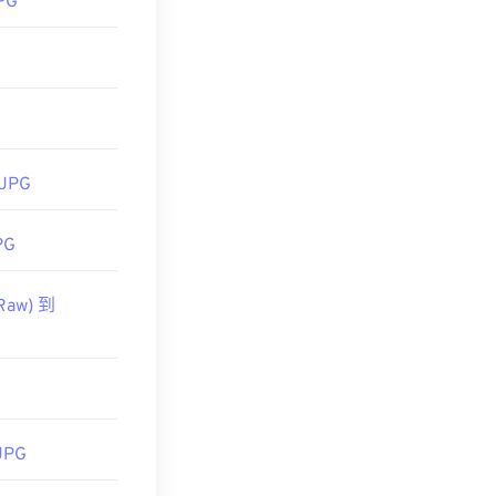
PG
 JPG
PG
Raw) 到
JPG