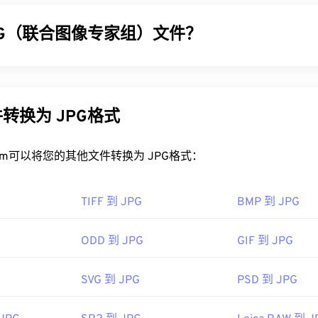
为 30,000 像素。PSB 支持与 PSD 相同的所有 Photoshop
shop 文件的理想选择。
PG（联合图像专家组）文件？
SB 文件？
像专家组）是一种通用文件格式，利用算法压缩照片和图形。JPG
toshop 是打开 PSB 的主要程序。它也是将 PSB 转换为其他文件格
的原因。JPG 文件相对较小，非常适合在互联网上传输和在网
PNG 和其他多种格式）的最佳程序。您也可以不使用 Photoshop
PEG 压缩
工具将文件大小减少高达 80%！
转换为 JPG格式
t.com 的转换器（例如
PSB 转 JPG
或
PSB 转 PDF）来
转换 PSB 文
好的压缩效果，您可以将
JPG 转换为 WebP
，这是一种更新、更
rt.com可以将您的其他文件转换为 JPG格式：
 Inc.
PG 文件？
90年2月19日
TIFF 到 JPG
BMP 到 JPG
看器程序和应用程序都能识别并打开 JPG 文件。只需双击 JPG
看器、图像编辑器或网页浏览器中打开它。要选择特定的应用程
ODD 到 JPG
GIF 到 JPG
dobe.com/devnet-apps/photoshop/fileformatashtml/#50577
“打开方式”。
hrome
等主流网页浏览器、
Microsoft Photos 等 Microsoft
应用
SVG 到 JPG
PSD 到 JPG
c OS 应用程序上自动打开。要调整 JPEG 图像大小，请使用我们