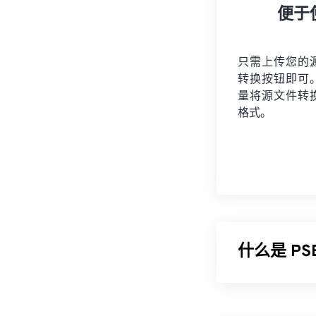
便于
只需上传您的
转换按钮即可
量将
源文件
转
格式。
什么是 PSB
Photoshop Bi
过 2 GB 的 