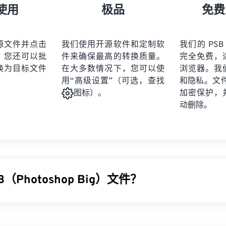
使用
极品
免费
源文件并点击
我们使用开源软件和定制软
我们的 PSB
。您还可以批
件来确保最高的转换质量。
完全免费，
换为目标文件
在大多数情况下，您可以使
浏览器。我
用“高级设置”（可选，查找
和隐私。文件受
加密保护，
图标）。
动删除。
（Photoshop Big）文件？
g (PSB) 文件与 Adob​​e PSD 文件
几乎完全相同
，只是它支持更大
Photoshop 文件都可以保存为 PSB。此外，PSB 最多可以包含 300