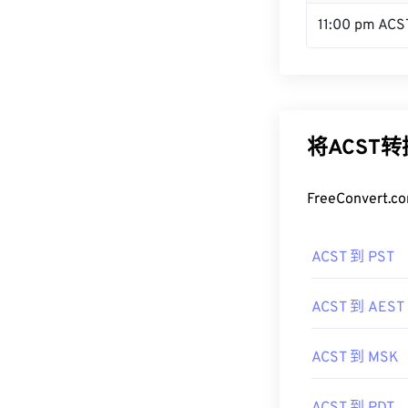
11:00 pm ACS
将ACST
FreeConve
ACST 到 PST
ACST 到 AEST
ACST 到 MSK