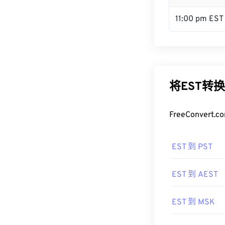
11:00 pm EST
将EST转
FreeConve
EST 到 PST
EST 到 AEST
EST 到 MSK