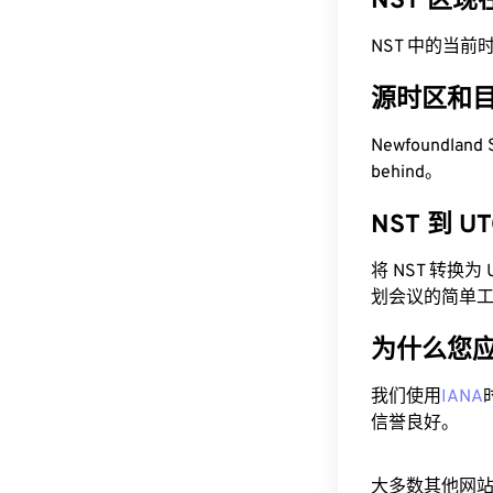
NST 区
NST 中的当前时间为
源时区和
Newfoundland
behind。
NST 到 
将 NST 转换
划会议的简单
为什么您
我们使用
IANA
信誉良好。
大多数其他网