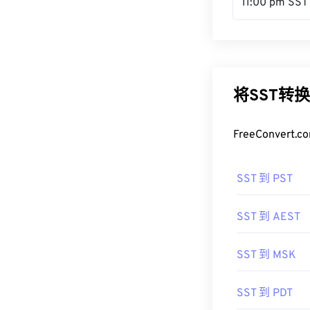
11:00 pm SST
将SST转
FreeConve
SST 到 PST
SST 到 AEST
SST 到 MSK
SST 到 PDT