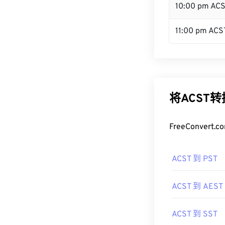
10:00 pm AC
11:00 pm ACS
将ACST
FreeConve
ACST 到 PST
ACST 到 AEST
ACST 到 SST