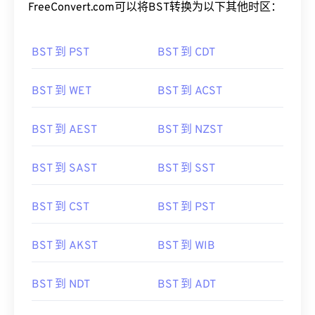
FreeConvert.com可以将BST转换为以下其他时区：
BST 到 PST
BST 到 CDT
BST 到 WET
BST 到 ACST
BST 到 AEST
BST 到 NZST
BST 到 SAST
BST 到 SST
BST 到 CST
BST 到 PST
BST 到 AKST
BST 到 WIB
BST 到 NDT
BST 到 ADT