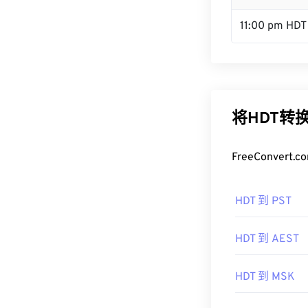
11:00 pm HDT
将HDT转
FreeConve
HDT 到 PST
HDT 到 AEST
HDT 到 MSK