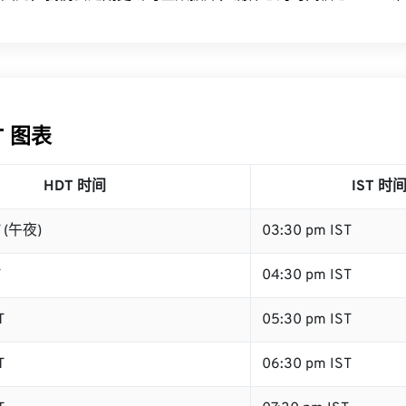
ST 图表
HDT 时间
IST 时
T (午夜)
03:30 pm IST
T
04:30 pm IST
T
05:30 pm IST
T
06:30 pm IST