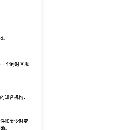
ind。
这是一个跨时区规
据的知名机构，
事件和夏令时变
准确。