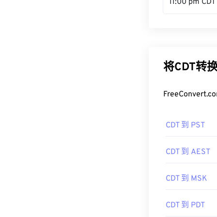
11:00 pm CDT
将CDT转
FreeConve
CDT 到 PST
CDT 到 AEST
CDT 到 MSK
CDT 到 PDT