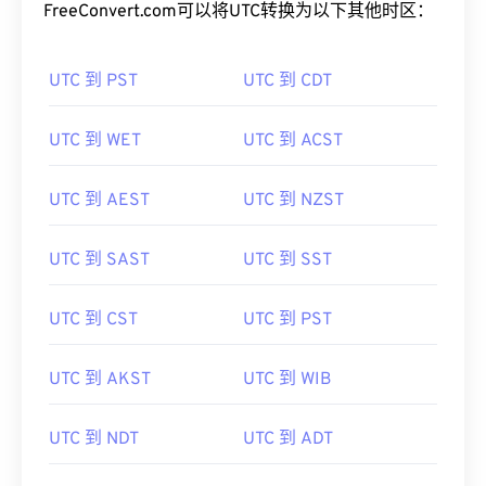
FreeConvert.com可以将UTC转换为以下其他时区：
UTC 到 PST
UTC 到 CDT
UTC 到 WET
UTC 到 ACST
UTC 到 AEST
UTC 到 NZST
UTC 到 SAST
UTC 到 SST
UTC 到 CST
UTC 到 PST
UTC 到 AKST
UTC 到 WIB
UTC 到 NDT
UTC 到 ADT