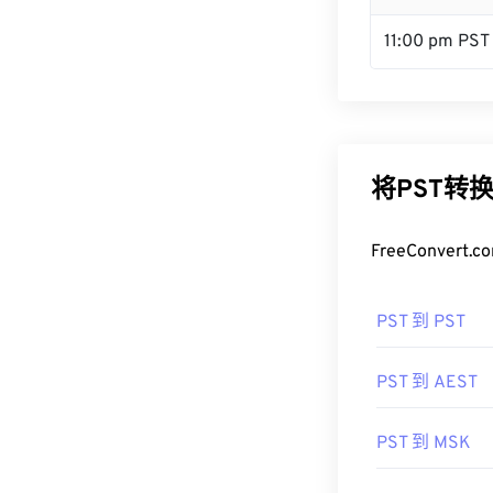
11:00 pm PST
将PST转
FreeConve
PST 到 PST
PST 到 AEST
PST 到 MSK