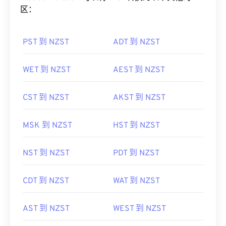
FreeConvert.com可以将NZST转换为以下其他时
区：
PST 到 NZST
ADT 到 NZST
WET 到 NZST
AEST 到 NZST
CST 到 NZST
AKST 到 NZST
MSK 到 NZST
HST 到 NZST
NST 到 NZST
PDT 到 NZST
CDT 到 NZST
WAT 到 NZST
AST 到 NZST
WEST 到 NZST