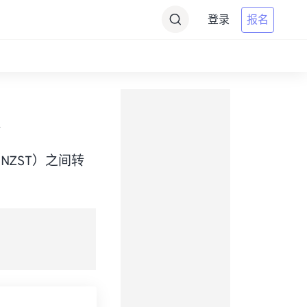
登录
报名
ime（NZST）之间转