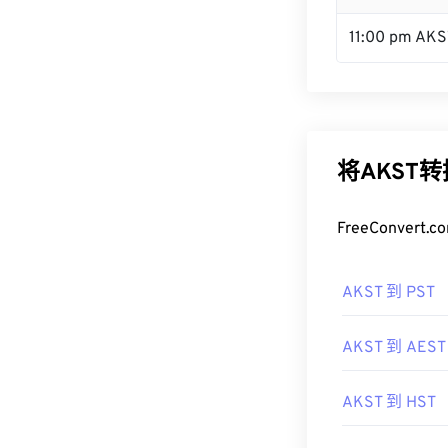
11:00 pm AKS
将AKST
FreeConve
AKST 到 PST
AKST 到 AEST
AKST 到 HST