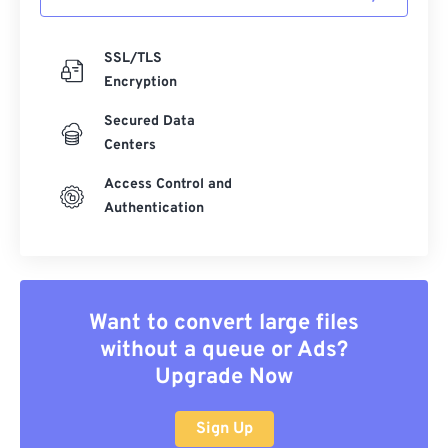
SSL/TLS
Encryption
Secured Data
Centers
Access Control and
Authentication
Want to convert large files
without a queue or Ads?
Upgrade Now
Sign Up