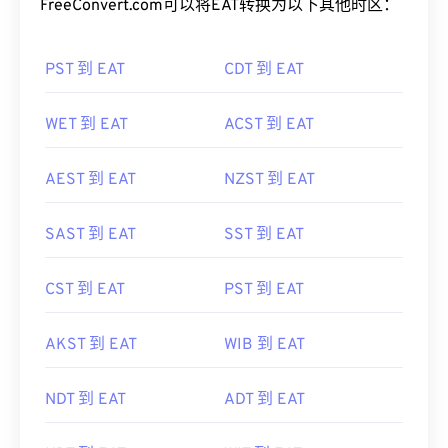
FreeConvert.com可以将EAT转换为以下其他时区：
PST 到 EAT
CDT 到 EAT
WET 到 EAT
ACST 到 EAT
AEST 到 EAT
NZST 到 EAT
SAST 到 EAT
SST 到 EAT
CST 到 EAT
PST 到 EAT
AKST 到 EAT
WIB 到 EAT
NDT 到 EAT
ADT 到 EAT