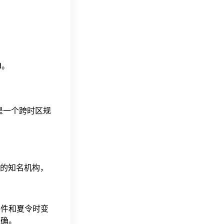
nd。
这是一个跨时区规
据的知名机构，
事件和夏令时变
准确。