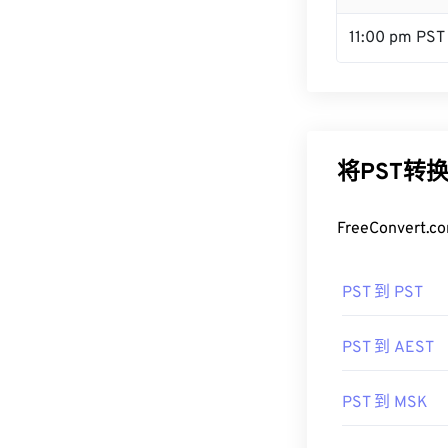
11:00 pm PST
将PST转
FreeConve
PST 到 PST
PST 到 AEST
PST 到 MSK