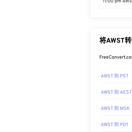
11:00 pm AW
将AWST
FreeConve
AWST 到 PST
AWST 到 AEST
AWST 到 MSK
AWST 到 PDT