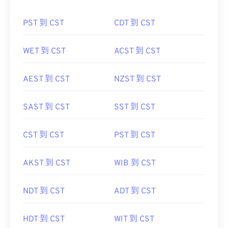
FreeConvert.com可以将CST转换为以下其他时区：
PST 到 CST
CDT 到 CST
WET 到 CST
ACST 到 CST
AEST 到 CST
NZST 到 CST
SAST 到 CST
SST 到 CST
CST 到 CST
PST 到 CST
AKST 到 CST
WIB 到 CST
NDT 到 CST
ADT 到 CST