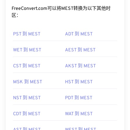
FreeConvert.com可以将MEST转换为以下其他时
区：
PST 到 MEST
ADT 到 MEST
WET 到 MEST
AEST 到 MEST
CST 到 MEST
AKST 到 MEST
MSK 到 MEST
HST 到 MEST
NST 到 MEST
PDT 到 MEST
CDT 到 MEST
WAT 到 MEST